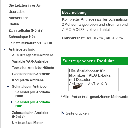
Die Letzten ihrer Art
Upgrades
Beschreibung
Nahverkehr
Kompletter Antriebssatz für Schmalspu
Gleise
2 Achsen angetrieben und stromführend, 
ZIMO MX622, voll verdrahtet.
Zahnradbahn (H0n3z)
Schmalspur H0e
Mengenrabatt: ab 10 -3%, ab 20 -5%
Feinste Miniaturen 1:87/H0
Antriebstechnik
ALX Drehgestell-Antriebe
Zuletzt gesehene Produkte
Variable VAR-Antriebe
Topseller Antriebe H0/m/e
H0e Antriebssatz für
Glockenanker-Antriebe
Mixnitzer / AEG E-Loks,
mit Decoder
Komplette Antriebe
Artikelnr.:
ANT-MIX-D
Schmalspur Antriebe
Schmalspur Antriebe
H0m
* Alle Preise inkl. gesetzlicher Mehrwe
Schmalspur Antriebe
H0e
Zahnradbahn Antriebe
Seite drucken
(H0n3z)
Umbausätze Motor