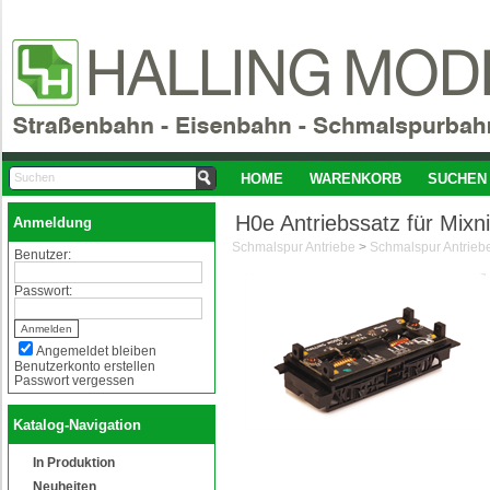
HOME
WARENKORB
SUCHEN
H0e Antriebssatz für Mixn
Anmeldung
Schmalspur Antriebe
>
Schmalspur Antrieb
Benutzer:
Passwort:
Angemeldet bleiben
Benutzerkonto erstellen
Passwort vergessen
Katalog-Navigation
In Produktion
Neuheiten