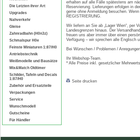
erhalten auf alle Fälle spätestens am nä
Die Letzten ihrer Art
Reservierung. Lieferungen erfolgen in d
gerne ohne Anmeldung besuchen. Wenn Si
Upgrades
REGISTRIERUNG.
Nahverkehr
Wir liefern an Sie ab „Lager Wien“, per
Gleise
Landesgrenzen hinaus. Der Versandhande
Zahnradbahn (H0n3z)
freuen uns aber immer über einen persön
Verfügung – wir sprechen alle Englisch 
Schmalspur H0e
Feinste Miniaturen 1:87/H0
Bei Wünschen / Problemen / Anregungen s
Antriebstechnik
Ihr Webshop-Team.
Weißmodelle und Bausätze
* Alle Preise inkl. gesetzlicher Mehrwe
Mix&Match Oldtimer
Schilder, Tafeln und Decals
1:87/H0
Seite drucken
Zubehör und Ersatzteile
Verpackungen
Service
Wunschmodell
Gutscheine
Für Händler