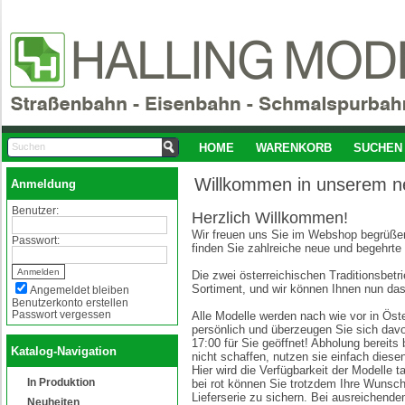
HOME
WARENKORB
SUCHEN
Willkommen in unserem 
Anmeldung
Benutzer:
Herzlich Willkommen!
Wir freuen uns Sie im Webshop begrüßen
Passwort:
finden Sie zahlreiche neue und begehrte
Die zwei österreichischen Traditionsbe
Sortiment, und wir können Ihnen nun das
Angemeldet bleiben
Benutzerkonto erstellen
Passwort vergessen
Alle Modelle werden nach wie vor in Öste
persönlich und überzeugen Sie sich davo
17:00 für Sie geöffnet! Abholung bereits
Katalog-Navigation
nicht schaffen, nutzen sie einfach die
Hier wird die Verfügbarkeit der Modelle t
In Produktion
bei rot können Sie trotzdem Ihre Wunsc
Lieferserie zu sichern. Bei ausreichende
Neuheiten