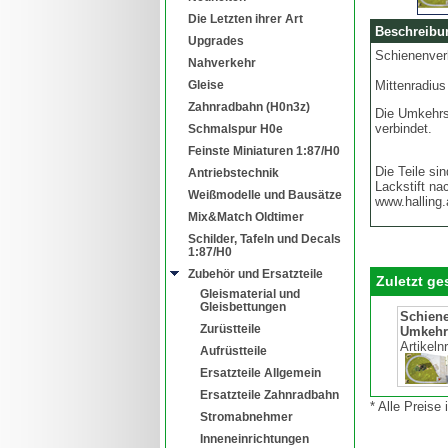
Die Letzten ihrer Art
Beschreibu
Upgrades
Schienenverk
Nahverkehr
Gleise
Mittenradius
Zahnradbahn (H0n3z)
Die Umkehrsc
verbindet.
Schmalspur H0e
Feinste Miniaturen 1:87/H0
Die Teile si
Antriebstechnik
Lackstift na
Weißmodelle und Bausätze
www.halling.
Mix&Match Oldtimer
Schilder, Tafeln und Decals
1:87/H0
Zubehör und Ersatzteile
Zuletzt g
Gleismaterial und
Gleisbettungen
Schien
Zurüstteile
Umkehrs
Artikeln
Aufrüstteile
Ersatzteile Allgemein
Ersatzteile Zahnradbahn
* Alle Preise
Stromabnehmer
Inneneinrichtungen