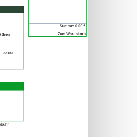
Summe: 0,00 €
Zum Warenkorb
 Gleise
ilbernen
ebühr