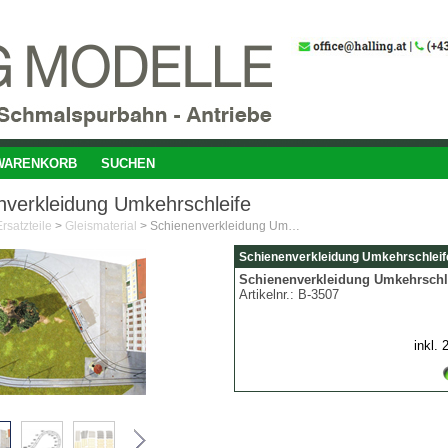
WARENKORB
SUCHEN
nverkleidung Umkehrschleife
rsatzteile
>
Gleismaterial
>
Schienenverkleidung Umkehrschleife
Schienenverkleidung Umkehrschleif
Schienenverkleidung Umkehrschl
Artikelnr.:
B-3507
inkl.