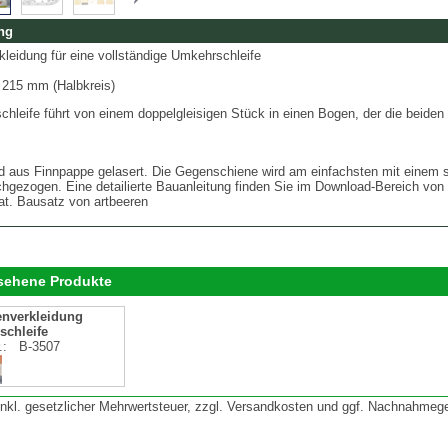
ng
leidung für eine vollständige Umkehrschleife
 215 mm (Halbkreis)
hleife führt von einem doppelgleisigen Stück in einen Bogen, der die beiden
nd aus Finnpappe gelasert. Die Gegenschiene wird am einfachsten mit einem s
chgezogen. Eine detailierte Bauanleitung finden Sie im Download-Bereich von
at. Bausatz von artbeeren
esehene Produkte
enverkleidung
chleife
r.:
B-3507
 inkl. gesetzlicher Mehrwertsteuer, zzgl. Versandkosten und ggf. Nachnahmeg