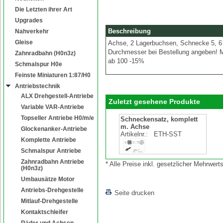
Die Letzten ihrer Art
Upgrades
Beschreibung
Nahverkehr
Gleise
Achse, 2 Lagerbuchsen, Schnecke 5, 6 m
Durchmesser bei Bestellung angeben! M
Zahnradbahn (H0n3z)
ab 100 -15%
Schmalspur H0e
Feinste Miniaturen 1:87/H0
Antriebstechnik
ALX Drehgestell-Antriebe
Zuletzt gesehene Produkte
Variable VAR-Antriebe
Topseller Antriebe H0/m/e
Schneckensatz, komplett
m. Achse
Glockenanker-Antriebe
Artikelnr.:
ETH-SST
Komplette Antriebe
Schmalspur Antriebe
Zahnradbahn Antriebe
* Alle Preise inkl. gesetzlicher Mehrwe
(H0n3z)
Umbausätze Motor
Antriebs-Drehgestelle
Seite drucken
Mitlauf-Drehgestelle
Kontaktschleifer
Räder und Achsen