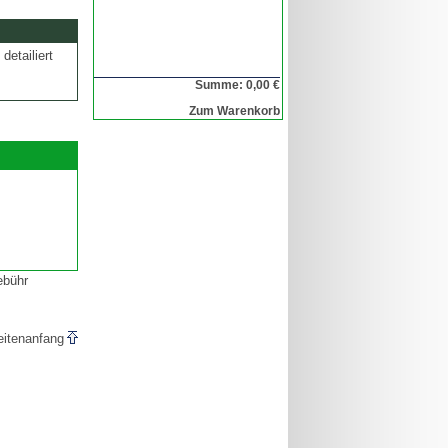
detailiert
Summe: 0,00 €
Zum Warenkorb
ebühr
eitenanfang