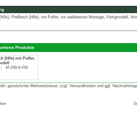
ng
(H0e), Prellbock (H0e), mit Puffer, zur wahlweisen Montage, Fertigmodell, fein 
esehene Produkte
k (H0e) mit Puffer,
odell
r.:
M-258-A-FM
 inkl. gesetzlicher Mehrwertsteuer, zzgl. Versandkosten und ggf. Nachnahmeg
cken
S