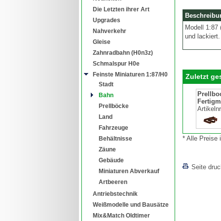
Die Letzten ihrer Art
Beschreibu
Upgrades
Modell 1:87 
Nahverkehr
und lackiert.
Gleise
Zahnradbahn (H0n3z)
Schmalspur H0e
Feinste Miniaturen 1:87/H0
Zuletzt g
Stadt
Prellboc
Bahn
Fertigm
Prellböcke
Artikeln
Land
Fahrzeuge
* Alle Preise
Behältnisse
Zäune
Gebäude
Seite dru
Miniaturen Abverkauf
Artbeeren
Antriebstechnik
Weißmodelle und Bausätze
Mix&Match Oldtimer