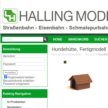
HOME
WARENKORB
SUCHEN
Hundehütte, Fertigmodell
Anmeldung
Feinste Miniaturen H0/1:87
>
Land
>
Hundehü
Benutzer:
Passwort:
Angemeldet bleiben
Benutzerkonto erstellen
Passwort vergessen
Katalog-Navigation
In Produktion
Neuheiten