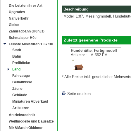
Die Letzten ihrer Art
Beschreibung
Upgrades
Modell 1:87, Messingmodell, Hundehütte, 
Nahverkehr
Gleise
Zahnradbahn (H0n3z)
Schmalspur H0e
Zuletzt gesehene Produkte
Feinste Miniaturen 1:87/H0
Stadt
Hundehütte, Fertigmodell
Artikelnr.:
M-362-FM
Bahn
Prellböcke
Land
Fahrzeuge
* Alle Preise inkl. gesetzlicher Mehrwe
Behältnisse
Zäune
Seite drucken
Gebäude
Miniaturen Abverkauf
Artbeeren
Antriebstechnik
Weißmodelle und Bausätze
Mix&Match Oldtimer