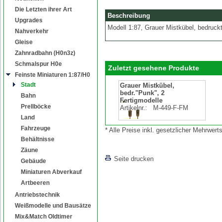
Die Letzten ihrer Art
Beschreibung
Upgrades
Modell 1:87, Grauer Mistkübel, bedruckt
Nahverkehr
Gleise
Zahnradbahn (H0n3z)
Schmalspur H0e
Zuletzt gesehene Produkte
Feinste Miniaturen 1:87/H0
Stadt
Grauer Mistkübel,
bedr."Punk", 2
Bahn
Fertigmodelle
Prellböcke
Artikelnr.:
M-449-F-FM
Land
Fahrzeuge
* Alle Preise inkl. gesetzlicher Mehrwe
Behältnisse
Zäune
Seite drucken
Gebäude
Miniaturen Abverkauf
Artbeeren
Antriebstechnik
Weißmodelle und Bausätze
Mix&Match Oldtimer