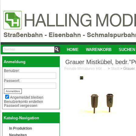
HOME
WARENKORB
SUCHEN
Grauer Mistkübel, bedr."P
Anmeldung
Feinste Miniaturen H0/1:87
>
Stadt
>
Benutzer:
Passwort:
Angemeldet bleiben
Benutzerkonto erstellen
Passwort vergessen
Katalog-Navigation
In Produktion
Neuheiten