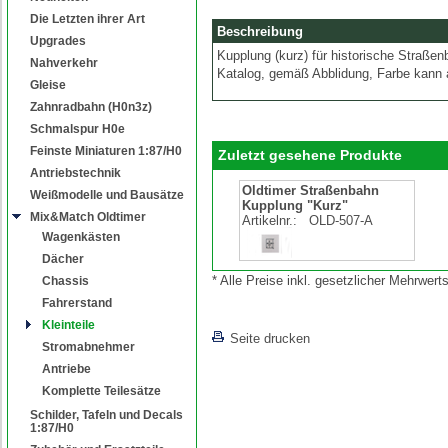
Die Letzten ihrer Art
Beschreibung
Upgrades
Kupplung (kurz) für historische Straß
Nahverkehr
Katalog, gemäß Abblidung, Farbe kann
Gleise
Zahnradbahn (H0n3z)
Schmalspur H0e
Feinste Miniaturen 1:87/H0
Zuletzt gesehene Produkte
Antriebstechnik
Oldtimer Straßenbahn
Weißmodelle und Bausätze
Kupplung "Kurz"
Mix&Match Oldtimer
Artikelnr.:
OLD-507-A
Wagenkästen
Dächer
* Alle Preise inkl. gesetzlicher Mehrwe
Chassis
Fahrerstand
Kleinteile
Seite drucken
Stromabnehmer
Antriebe
Komplette Teilesätze
Schilder, Tafeln und Decals
1:87/H0