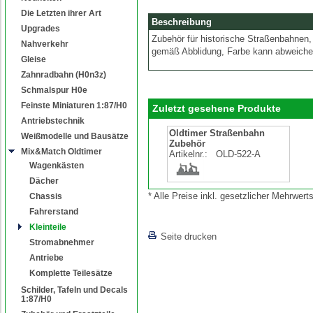
Die Letzten ihrer Art
Beschreibung
Upgrades
Zubehör für historische Straßenbahnen
Nahverkehr
gemäß Abblidung, Farbe kann abweiche
Gleise
Zahnradbahn (H0n3z)
Schmalspur H0e
Feinste Miniaturen 1:87/H0
Zuletzt gesehene Produkte
Antriebstechnik
Oldtimer Straßenbahn
Weißmodelle und Bausätze
Zubehör
Mix&Match Oldtimer
Artikelnr.:
OLD-522-A
Wagenkästen
Dächer
* Alle Preise inkl. gesetzlicher Mehrwe
Chassis
Fahrerstand
Kleinteile
Seite drucken
Stromabnehmer
Antriebe
Komplette Teilesätze
Schilder, Tafeln und Decals
1:87/H0