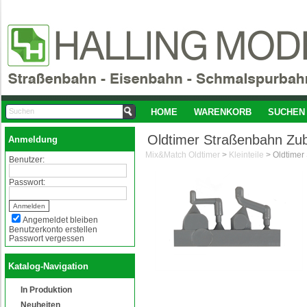
HOME
WARENKORB
SUCHEN
Oldtimer Straßenbahn Zu
Anmeldung
Mix&Match Oldtimer
>
Kleinteile
>
Benutzer:
Passwort:
Angemeldet bleiben
Benutzerkonto erstellen
Passwort vergessen
Katalog-Navigation
In Produktion
Neuheiten