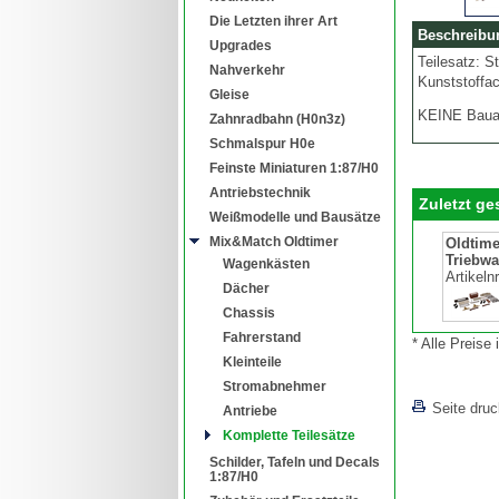
Die Letzten ihrer Art
Beschreibu
Upgrades
Teilesatz: S
Nahverkehr
Kunststoffa
Gleise
KEINE Bauan
Zahnradbahn (H0n3z)
Schmalspur H0e
Feinste Miniaturen 1:87/H0
Antriebstechnik
Zuletzt g
Weißmodelle und Bausätze
Mix&Match Oldtimer
Oldtime
Triebw
Wagenkästen
Artikeln
Dächer
Chassis
Fahrerstand
* Alle Preise
Kleinteile
Stromabnehmer
Seite dru
Antriebe
Komplette Teilesätze
Schilder, Tafeln und Decals
1:87/H0