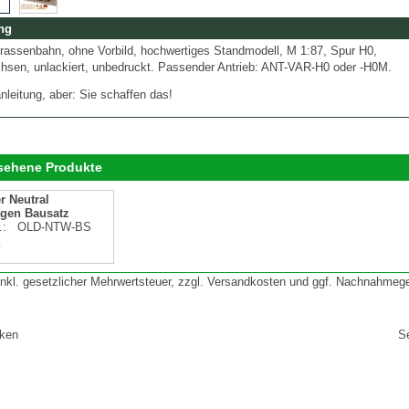
ng
trassenbahn, ohne Vorbild, hochwertiges Standmodell, M 1:87, Spur H0,
chsen, unlackiert, unbedruckt. Passender Antrieb: ANT-VAR-H0 oder -H0M.
leitung, aber: Sie schaffen das!
esehene Produkte
r Neutral
agen Bausatz
r.:
OLD-NTW-BS
 inkl. gesetzlicher Mehrwertsteuer, zzgl. Versandkosten und ggf. Nachnahmeg
cken
S