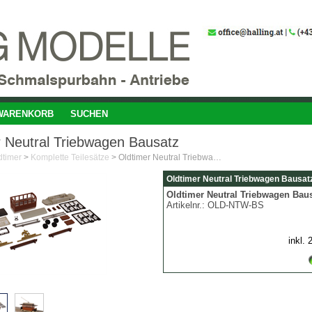
WARENKORB
SUCHEN
r Neutral Triebwagen Bausatz
dtimer
>
Komplette Teilesätze
>
Oldtimer Neutral Triebwagen Bausatz
Oldtimer Neutral Triebwagen Bausat
Oldtimer Neutral Triebwagen Bau
Artikelnr.:
OLD-NTW-BS
inkl.