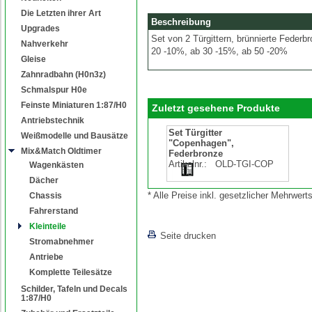
Die Letzten ihrer Art
Beschreibung
Upgrades
Set von 2 Türgittern, brünnierte Feder
Nahverkehr
20 -10%, ab 30 -15%, ab 50 -20%
Gleise
Zahnradbahn (H0n3z)
Schmalspur H0e
Feinste Miniaturen 1:87/H0
Zuletzt gesehene Produkte
Antriebstechnik
Set Türgitter
Weißmodelle und Bausätze
"Copenhagen",
Mix&Match Oldtimer
Federbronze
Artikelnr.:
OLD-TGI-COP
Wagenkästen
Dächer
* Alle Preise inkl. gesetzlicher Mehrwe
Chassis
Fahrerstand
Kleinteile
Seite drucken
Stromabnehmer
Antriebe
Komplette Teilesätze
Schilder, Tafeln und Decals
1:87/H0