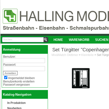
HOME
WARENKORB
SUCHEN
Set Türgitter "Copenhage
Anmeldung
Mix&Match Oldtimer
>
Kleinteile
>
Benutzer:
Passwort:
Angemeldet bleiben
Benutzerkonto erstellen
Passwort vergessen
Katalog-Navigation
In Produktion
Neuheiten