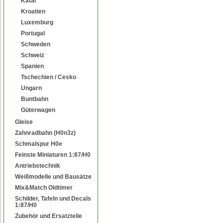
Katar
Kroatien
Luxemburg
Portugal
Schweden
Schweiz
Spanien
Tschechien / Cesko
Ungarn
Buntbahn
Güterwagen
Gleise
Zahnradbahn (H0n3z)
Schmalspur H0e
Feinste Miniaturen 1:87/H0
Antriebstechnik
Weißmodelle und Bausätze
Mix&Match Oldtimer
Schilder, Tafeln und Decals
1:87/H0
Zubehör und Ersatzteile