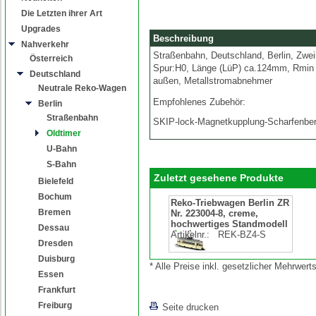
Die Letzten ihrer Art
Upgrades
Beschreibung
Nahverkehr
Straßenbahn, Deutschland, Berlin, Zwei
Österreich
Spur:H0, Länge (LüP) ca.124mm, Rmin 1
Deutschland
außen, Metallstromabnehmer
Neutrale Reko-Wagen
Empfohlenes Zubehör:
Berlin
Straßenbahn
SKIP-lock-Magnetkupplung-Scharfenbe
Oldtimer
U-Bahn
S-Bahn
Zuletzt gesehene Produkte
Bielefeld
Bochum
Reko-Triebwagen Berlin ZR
Bremen
Nr. 223004-8, creme,
hochwertiges Standmodell
Dessau
Artikelnr.:
REK-BZ4-S
Dresden
Duisburg
* Alle Preise inkl. gesetzlicher Mehrwe
Essen
Frankfurt
Freiburg
Seite drucken