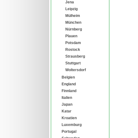
Jena
Leipzig
Mülheim
München
Nürnberg
Plauen
Potsdam
Rostock
Strausberg
Stuttgart
Woltersdorf
Belgien
England
Finnland
Italien
Japan
Katar
Kroatien
Luxemburg
Portugal