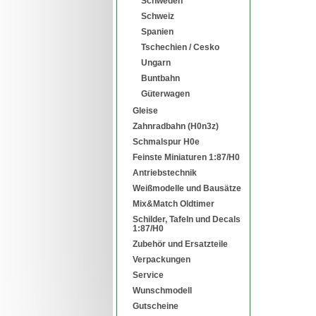
Schweden
Schweiz
Spanien
Tschechien / Cesko
Ungarn
Buntbahn
Güterwagen
Gleise
Zahnradbahn (H0n3z)
Schmalspur H0e
Feinste Miniaturen 1:87/H0
Antriebstechnik
Weißmodelle und Bausätze
Mix&Match Oldtimer
Schilder, Tafeln und Decals
1:87/H0
Zubehör und Ersatzteile
Verpackungen
Service
Wunschmodell
Gutscheine