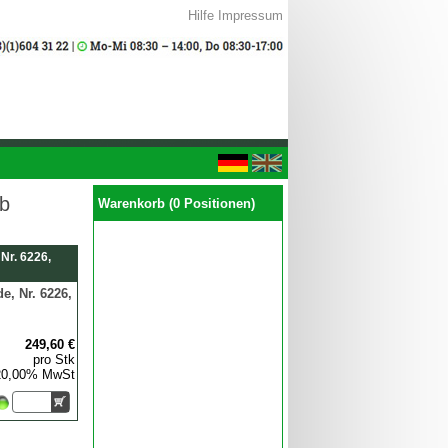
Hilfe
Impressum
eb
Warenkorb (0 Positionen)
Nr. 6226,
, Nr. 6226,
249,60 €
pro Stk
 20,00% MwSt