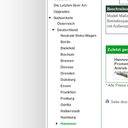
Die Letzten ihrer Art
Beschreibu
Upgrades
Modell Maßs
Nahverkehr
Betriebsspa
Österreich
mit Außenspi
Deutschland
Neutrale Reko-Wagen
Berlin
Bielefeld
Zuletzt g
Bochum
Hannov
Bremen
Promena
Dessau
Antrieb
Artikeln
Dresden
Duisburg
* Alle Preise
Essen
Frankfurt
Freiburg
Seite dru
Görlitz
Halberstadt
Hamburg
Hannover