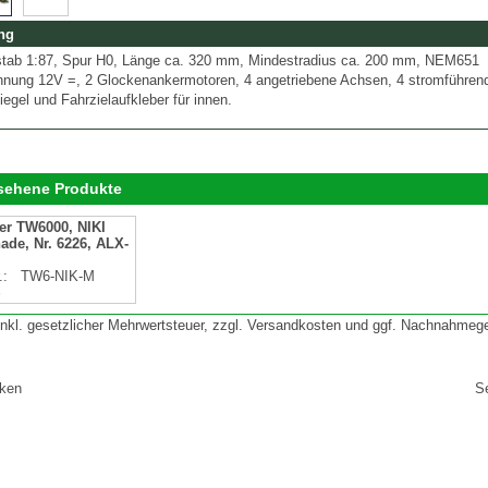
ng
tab 1:87, Spur H0, Länge ca. 320 mm, Mindestradius ca. 200 mm, NEM651
nnung 12V =, 2 Glockenankermotoren, 4 angetriebene Achsen, 4 stromführen
egel und Fahrzielaufkleber für innen.
esehene Produkte
er TW6000, NIKI
de, Nr. 6226, ALX-
r.:
TW6-NIK-M
 inkl. gesetzlicher Mehrwertsteuer, zzgl. Versandkosten und ggf. Nachnahmeg
cken
S