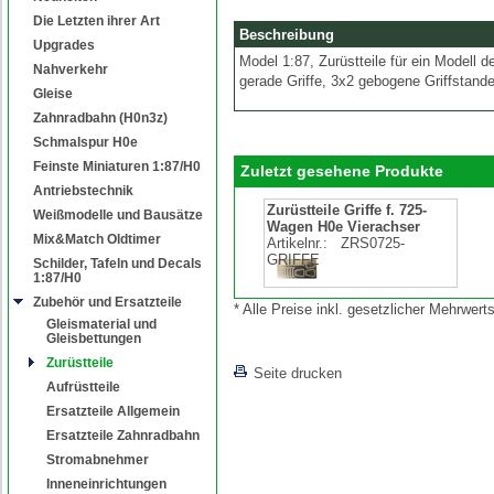
Die Letzten ihrer Art
Beschreibung
Upgrades
Model 1:87, Zurüstteile für ein Modell 
Nahverkehr
gerade Griffe, 3x2 gebogene Griffstand
Gleise
Zahnradbahn (H0n3z)
Schmalspur H0e
Feinste Miniaturen 1:87/H0
Zuletzt gesehene Produkte
Antriebstechnik
Zurüstteile Griffe f. 725-
Weißmodelle und Bausätze
Wagen H0e Vierachser
Mix&Match Oldtimer
Artikelnr.:
ZRS0725-
GRIFFE
Schilder, Tafeln und Decals
1:87/H0
Zubehör und Ersatzteile
* Alle Preise inkl. gesetzlicher Mehrwe
Gleismaterial und
Gleisbettungen
Zurüstteile
Seite drucken
Aufrüstteile
Ersatzteile Allgemein
Ersatzteile Zahnradbahn
Stromabnehmer
Inneneinrichtungen