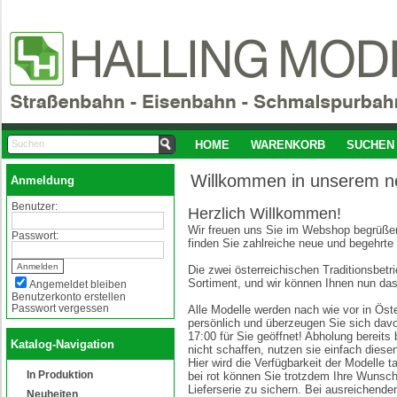
HOME
WARENKORB
SUCHEN
Willkommen in unserem 
Anmeldung
Benutzer:
Herzlich Willkommen!
Wir freuen uns Sie im Webshop begrüßen
Passwort:
finden Sie zahlreiche neue und begehrte
Die zwei österreichischen Traditionsbe
Sortiment, und wir können Ihnen nun das
Angemeldet bleiben
Benutzerkonto erstellen
Passwort vergessen
Alle Modelle werden nach wie vor in Öste
persönlich und überzeugen Sie sich davo
17:00 für Sie geöffnet! Abholung bereits
Katalog-Navigation
nicht schaffen, nutzen sie einfach die
Hier wird die Verfügbarkeit der Modelle t
In Produktion
bei rot können Sie trotzdem Ihre Wunsc
Lieferserie zu sichern. Bei ausreichende
Neuheiten