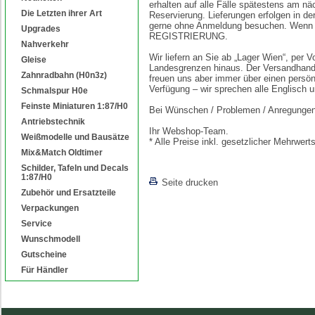
erhalten auf alle Fälle spätestens am nä
Die Letzten ihrer Art
Reservierung. Lieferungen erfolgen in d
gerne ohne Anmeldung besuchen. Wenn Si
Upgrades
REGISTRIERUNG.
Nahverkehr
Wir liefern an Sie ab „Lager Wien“, per
Gleise
Landesgrenzen hinaus. Der Versandhande
Zahnradbahn (H0n3z)
freuen uns aber immer über einen persön
Verfügung – wir sprechen alle Englisch 
Schmalspur H0e
Feinste Miniaturen 1:87/H0
Bei Wünschen / Problemen / Anregungen s
Antriebstechnik
Ihr Webshop-Team.
Weißmodelle und Bausätze
* Alle Preise inkl. gesetzlicher Mehrwe
Mix&Match Oldtimer
Schilder, Tafeln und Decals
1:87/H0
Seite drucken
Zubehör und Ersatzteile
Verpackungen
Service
Wunschmodell
Gutscheine
Für Händler