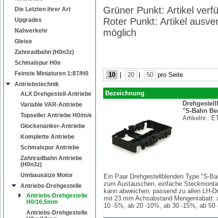
Grüner Punkt: Artikel ver
Die Letzten ihrer Art
Roter Punkt: Artikel ausve
Upgrades
Nahverkehr
möglich
Gleise
Zahnradbahn (H0n3z)
Schmalspur H0e
Feinste Miniaturen 1:87/H0
10
|
20
|
50
pro Seite
Antriebstechnik
Bezeichnung
ALX Drehgestell-Antriebe
Drehgestel
Variable VAR-Antriebe
"S-Bahn Ber
Topseller Antriebe H0/m/e
Artikelnr.:
E
Glockenanker-Antriebe
Komplette Antriebe
Schmalspur Antriebe
Zahnradbahn Antriebe
(H0n3z)
Umbausätze Motor
Ein Paar Drehgestellblenden Type "S-Ba
zum Austauschen, einfache Steckmonta
Antriebs-Drehgestelle
kann abweichen, passend zu allen LH-Dr
Antriebs-Drehgestelle
mit 23 mm Achsabstand Mengenrabatt: 
H0/16,5mm
10 -5%, ab 20 -10%, ab 30 -15%, ab 50
Antriebs-Drehgestelle