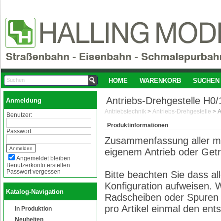
HOME
WARENKORB
SUCHEN
Antriebs-Drehgestelle H
Anmeldung
Antriebstechnik
>
Antriebs-Drehgestelle
>
Benutzer:
Produktinformationen
Passwort:
Zusammenfassung aller mö
eigenem Antrieb oder Get
Angemeldet bleiben
Benutzerkonto erstellen
Passwort vergessen
Bitte beachten Sie dass all
Konfiguration aufweisen.
Katalog-Navigation
Radscheiben oder Spuren w
pro Artikel einmal den en
In Produktion
Neuheiten