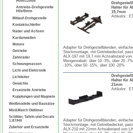
H0m/12mm
Drehgestell
Antriebs-Drehgestelle
Halter für 
H0e/9mm
19,7mm
Artikelnr.:
E
Mitlauf-Drehgestelle
Kontaktschleifer
Räder und Achsen
Kardanwellen
Motore
Adapter für Drehgestellblenden, einfache
Getriebe
Steckmontage, mit Getriebedeckel, pass
ALX-197 mit 19,7 mm Achsabstand von
Zahnräder
Mengenrabatt: über 10 -3%, über 20 -7%
Schwungmassen
-10%, über 50 -15%, über 100 -20%
Licht und Elektronik
Drehgestell
Lichtleiter
Halter für 
Gewichte
21mm
Artikelnr.:
E
Ersatzteile Antriebe
Kupplungen und Magnete
Weißmodelle und Bausätze
Mix&Match Oldtimer
Schilder, Tafeln und Decals
Adapter für Drehgestellblenden, einfache
1:87/H0
Steckmontage, mit Getriebedeckel, pass
Zubehör und Ersatzteile
ALX-210 mit 21mm Achsabstand von LH