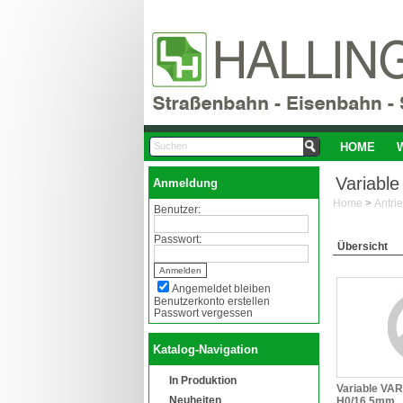
HOME
Variabl
Anmeldung
Home
>
Antri
Benutzer:
Passwort:
Übersicht
Angemeldet bleiben
Benutzerkonto erstellen
Passwort vergessen
Katalog-Navigation
In Produktion
Variable VAR
Neuheiten
H0/16,5mm