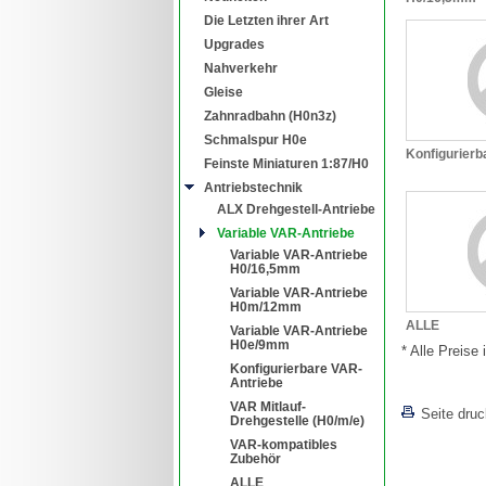
Die Letzten ihrer Art
Upgrades
Nahverkehr
Gleise
Zahnradbahn (H0n3z)
Schmalspur H0e
Konfigurierb
Feinste Miniaturen 1:87/H0
Antriebstechnik
ALX Drehgestell-Antriebe
Variable VAR-Antriebe
Variable VAR-Antriebe
H0/16,5mm
Variable VAR-Antriebe
H0m/12mm
ALLE
Variable VAR-Antriebe
H0e/9mm
* Alle Preise
Konfigurierbare VAR-
Antriebe
VAR Mitlauf-
Seite dru
Drehgestelle (H0/m/e)
VAR-kompatibles
Zubehör
ALLE