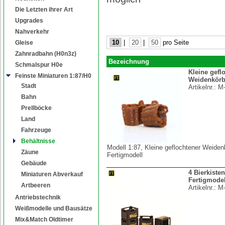
Die Letzten ihrer Art
Upgrades
Nahverkehr
10
|
20
|
50
pro Seite
Gleise
Zahnradbahn (H0n3z)
Bezeichnung
Schmalspur H0e
Kleine gefl
Feinste Miniaturen 1:87/H0
Weidenkörb
Stadt
Artikelnr.:
M
Bahn
Prellböcke
Land
Fahrzeuge
Behältnisse
Modell 1:87, Kleine geflochtener Weiden
Zäune
Fertigmodell
Gebäude
4 Bierkisten
Miniaturen Abverkauf
Fertigmodel
Artbeeren
Artikelnr.:
M
Antriebstechnik
Weißmodelle und Bausätze
Mix&Match Oldtimer