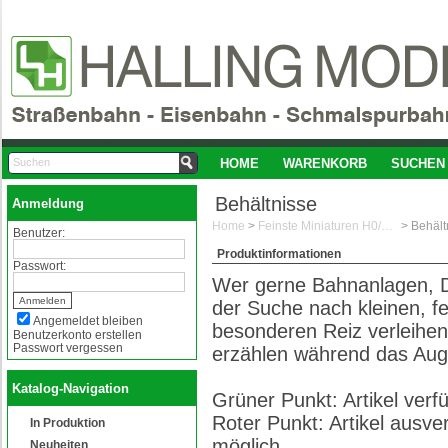
HOME
WARENKORB
SUCHEN
Behältnisse
Anmeldung
Home
>
Feinste Miniaturen H0/1:87
>
Behält
Benutzer:
Produktinformationen
Passwort:
Wer gerne Bahnanlagen, D
der Suche nach kleinen, f
Angemeldet bleiben
besonderen Reiz verleihen
Benutzerkonto erstellen
Passwort vergessen
erzählen während das Aug
Katalog-Navigation
Grüner Punkt: Artikel ver
Roter Punkt: Artikel ausve
In Produktion
möglich
Neuheiten