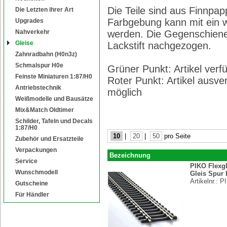
Die Teile sind aus Finnpap
Die Letzten ihrer Art
Farbgebung kann mit ein 
Upgrades
Nahverkehr
werden. Die Gegenschiene 
Gleise
Lackstift nachgezogen.
Zahnradbahn (H0n3z)
Schmalspur H0e
Grüner Punkt: Artikel ver
Feinste Miniaturen 1:87/H0
Roter Punkt: Artikel ausve
Antriebstechnik
möglich
Weißmodelle und Bausätze
Mix&Match Oldtimer
Schilder, Tafeln und Decals
1:87/H0
10
|
20
|
50
pro Seite
Zubehör und Ersatzteile
Verpackungen
Bezeichnung
Service
PIKO Flexgl
Wunschmodell
Gleis Spur 
Artikelnr.:
P
Gutscheine
Für Händler