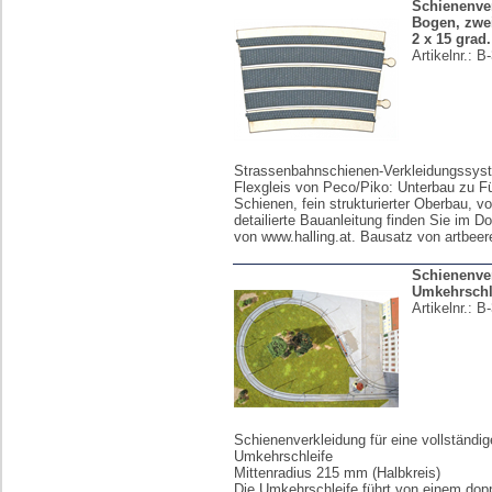
Schienenver
Bogen, zwei
2 x 15 grad
Artikelnr.:
B-
Strassenbahnschienen-Verkleidungssyst
Flexgleis von Peco/Piko: Unterbau zu F
Schienen, fein strukturierter Oberbau, vo
detailierte Bauanleitung finden Sie im D
von www.halling.at. Bausatz von artbeer
Schienenve
Umkehrschl
Artikelnr.:
B-
Schienenverkleidung für eine vollständig
Umkehrschleife
Mittenradius 215 mm (Halbkreis)
Die Umkehrschleife führt von einem dopp