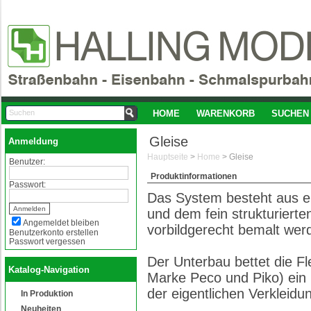
HOME
WARENKORB
SUCHEN
Gleise
Anmeldung
Hauptseite
>
Home
>
Gleise
Benutzer:
Produktinformationen
Passwort:
Das System besteht aus e
und dem fein strukturierte
Angemeldet bleiben
vorbildgerecht bemalt wer
Benutzerkonto erstellen
Passwort vergessen
Der Unterbau bettet die F
Katalog-Navigation
Marke Peco und Piko) ein 
der eigentlichen Verkleidu
In Produktion
Neuheiten