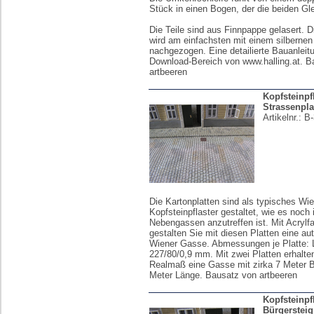
Stück in einen Bogen, der die beiden Gle
Die Teile sind aus Finnpappe gelasert. 
wird am einfachsten mit einem silbernen 
nachgezogen. Eine detailierte Bauanleit
Download-Bereich von www.halling.at. B
artbeeren
Kopfsteinpf
Strassenplat
Artikelnr.:
B-
Die Kartonplatten sind als typisches Wi
Kopfsteinpflaster gestaltet, wie es noch 
Nebengassen anzutreffen ist. Mit Acrylf
gestalten Sie mit diesen Platten eine au
Wiener Gasse. Abmessungen je Platte: 
227/80/0,9 mm. Mit zwei Platten erhalte
Realmaß eine Gasse mit zirka 7 Meter B
Meter Länge. Bausatz von artbeeren
Kopfsteinpf
Bürgersteigp