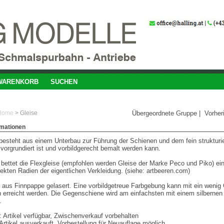
WARENKORB
SUCHEN
Home
>
Gleise
Übergeordnete Gruppe
|
Vorher
rmationen
esteht aus einem Unterbau zur Führung der Schienen und dem fein strukturi
vorgrundiert ist und vorbildgerecht bemalt werden kann.
bettet die Flexgleise (empfohlen werden Gleise der Marke Peco und Piko) ei
rrekten Radien der eigentlichen Verkleidung. (siehe: artbeeren.com)
d aus Finnpappe gelasert. Eine vorbildgetreue Farbgebung kann mit ein wenig
 erreicht werden. Die Gegenschiene wird am einfachsten mit einem silbernen 
.
 Artikel verfügbar, Zwischenverkauf vorbehalten
Artikel ausverkauft, Vorbestellung für Neuauflage möglich