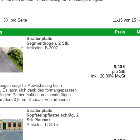
|
50
pro Seite
11-15 von 15
g
Preis
M
Straßenplatte
Segmentbogen, 2 Stk.
Artikelnr.:
B-3007
9,40 €
pro Stk
inkl. 20,00% MwSt
ogen sorgt für Abwechslung beim
. Es lässt sich dank des formangepassten
längere Partien nahtlos aneinanderfügen.
cm/8cm/0,9mm. Bausatz von artbeeren
Straßenplatte
Kopfsteinpflaster schräg, 2
Stk. Bausatz
Artikelnr.:
B-3015