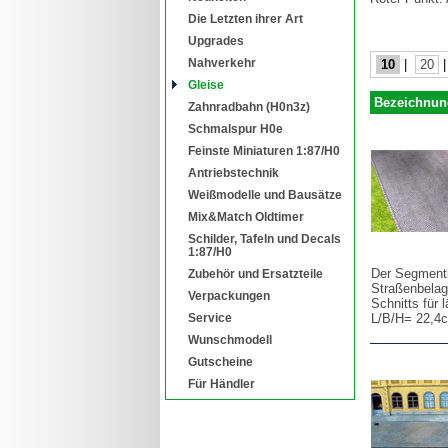
Die Letzten ihrer Art
Upgrades
Nahverkehr
10
|
20
Gleise
Bezeichnun
Zahnradbahn (H0n3z)
Schmalspur H0e
Feinste Miniaturen 1:87/H0
Antriebstechnik
Weißmodelle und Bausätze
Mix&Match Oldtimer
Schilder, Tafeln und Decals
1:87/H0
Der Segmentb
Zubehör und Ersatzteile
Straßenbelag
Verpackungen
Schnitts für 
Service
L/B/H= 22,4
Wunschmodell
Gutscheine
Für Händler