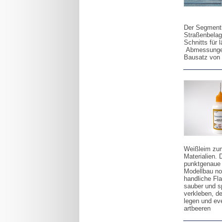
Der Segmentb
Straßenbelag
Schnitts für 
Abmessungen
Bausatz von 
Weißleim zum
Materialien. 
punktgenaue 
Modellbau not
handliche Fl
sauber und s
verkleben, d
legen und ev
artbeeren