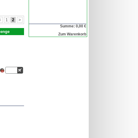
<
1
2
>
Summe: 0,00 €
enge
Zum Warenkorb