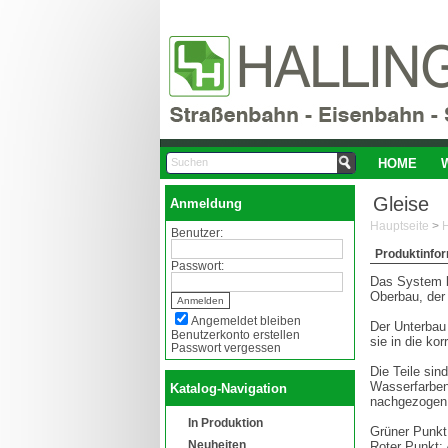
HOME
Gleise
Anmeldung
Hauptseite
>
Benutzer:
Produktinfo
Passwort:
Das System b
Oberbau, der 
Angemeldet bleiben
Der Unterbau 
Benutzerkonto erstellen
sie in die ko
Passwort vergessen
Die Teile sin
Wasserfarben
Katalog-Navigation
nachgezogen
In Produktion
Grüner Punkt:
Neuheiten
Roter Punkt: 