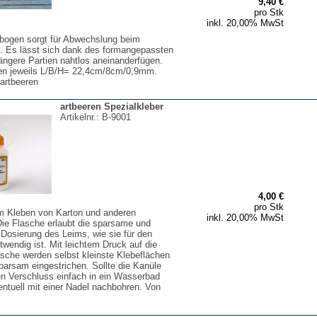
9,40 €
pro Stk
inkl. 20,00% MwSt
ogen sorgt für Abwechslung beim
. Es lässt sich dank des formangepassten
längere Partien nahtlos aneinanderfügen.
 jeweils L/B/H= 22,4cm/8cm/0,9mm.
artbeeren
artbeeren Spezialkleber
Artikelnr.:
B-9001
4,00 €
pro Stk
 Kleben von Karton und anderen
inkl. 20,00% MwSt
Die Flasche erlaubt die sparsame und
Dosierung des Leims, wie sie für den
wendig ist. Mit leichtem Druck auf die
asche werden selbst kleinste Klebeflächen
parsam eingestrichen. Sollte die Kanüle
en Verschluss einfach in ein Wasserbad
entuell mit einer Nadel nachbohren. Von