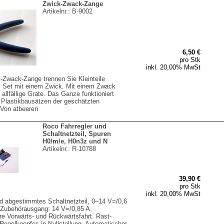
Zwick-Zwack-Zange
Artikelnr.:
B-9002
6,50 €
pro Stk
inkl. 20,00% MwSt
k-Zwack-Zange trennen Sie Kleinteile
Set mit einem Zwick. Mit einem Zwack
 allfällige Grate. Das Ganze funktioniert
 Plastikbausätzen der geschätzten
 Von atbeeren
Roco Fahrregler und
Schaltnetzteil, Spuren
H0/m/e, H0n3z und N
Artikelnr.:
R-10788
39,90 €
pro Stk
inkl. 20,00% MwSt
nd abgestimmtes Schaltnetzteil, 0–14 V=/0,6
 Zubehörausgang: 14 V=/0,85 A.
re Vorwärts- und Rückwärtsfahrt. Rast-
Regelknopfes in Nullstellung. Automatischer