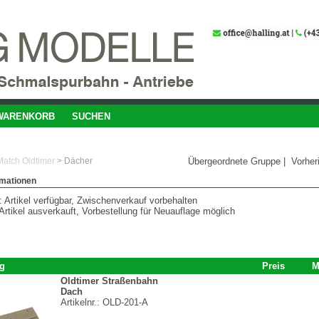
WARENKORB
SUCHEN
atch Oldtimer
>
Dächer
Übergeordnete Gruppe
|
Vorher
rmationen
 Artikel verfügbar, Zwischenverkauf vorbehalten
Artikel ausverkauft, Vorbestellung für Neuauflage möglich
g
Preis
M
Oldtimer Straßenbahn
Dach
Artikelnr.:
OLD-201-A