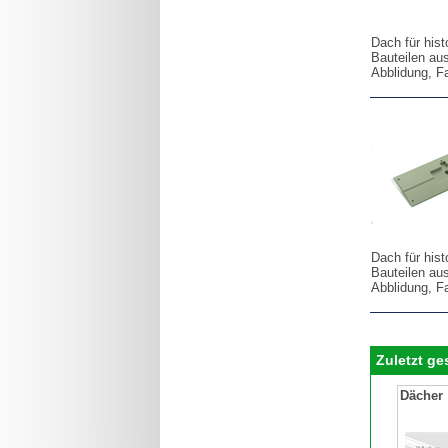
Dach für his
Bauteilen au
Abblidung, F
Dach für his
Bauteilen au
Abblidung, F
Zuletzt g
Dächer