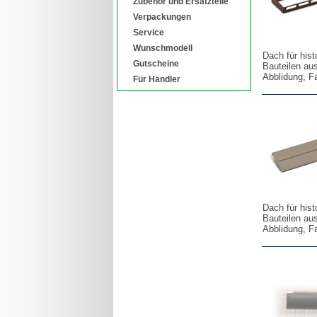
Zubehör und Ersatzteile
Verpackungen
Service
Wunschmodell
Dach für his
Gutscheine
Bauteilen au
Abblidung, F
Für Händler
Dach für his
Bauteilen au
Abblidung, F