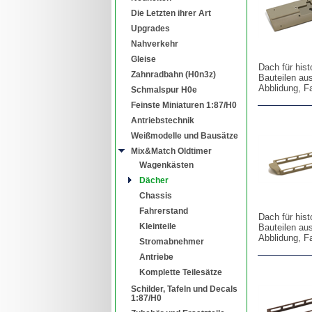
Die Letzten ihrer Art
Upgrades
Nahverkehr
Gleise
Dach für his
Zahnradbahn (H0n3z)
Bauteilen au
Abblidung, F
Schmalspur H0e
Feinste Miniaturen 1:87/H0
Antriebstechnik
Weißmodelle und Bausätze
Mix&Match Oldtimer
Wagenkästen
Dächer
Chassis
Fahrerstand
Dach für his
Kleinteile
Bauteilen au
Abblidung, F
Stromabnehmer
Antriebe
Komplette Teilesätze
Schilder, Tafeln und Decals
1:87/H0