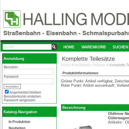
HOME
WARENKORB
SUCHEN
Komplette Teilesätze
Anmeldung
Home
>
Mix&Match Oldtimer
>
Komplette Te
Benutzer:
Produktinformationen
Passwort:
Grüner Punkt: Artikel verfügbar, Zwisch
Roter Punkt: Artikel ausverkauft, Vorbes
Angemeldet bleiben
Benutzerkonto erstellen
Passwort vergessen
Bezeichnung
Katalog-Navigation
Oldtimer Ne
Güterwagen
In Produktion
Artikelnr.:
O
Neuheiten