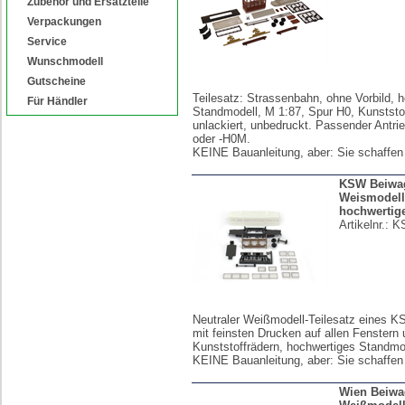
Zubehör und Ersatzteile
Verpackungen
Service
Wunschmodell
Gutscheine
Teilesatz: Strassenbahn, ohne Vorbild, 
Für Händler
Standmodell, M 1:87, Spur H0, Kunststo
unlackiert, unbedruckt. Passender Antr
oder -H0M.
KEINE Bauanleitung, aber: Sie schaffen
KSW Beiwa
Weismodell
hochwertig
Artikelnr.:
K
Neutraler Weißmodell-Teilesatz eines 
mit feinsten Drucken auf allen Fenstern
Kunststoffrädern, hochwertiges Standmo
KEINE Bauanleitung, aber: Sie schaffen
Wien Beiwag