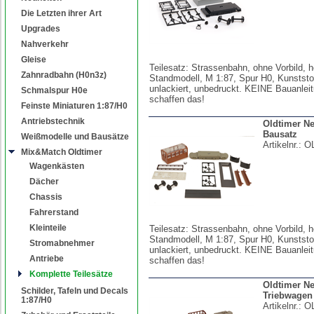
Die Letzten ihrer Art
Upgrades
Nahverkehr
Gleise
Teilesatz: Strassenbahn, ohne Vorbild, 
Zahnradbahn (H0n3z)
Standmodell, M 1:87, Spur H0, Kunststo
unlackiert, unbedruckt. KEINE Bauanleit
Schmalspur H0e
schaffen das!
Feinste Miniaturen 1:87/H0
Antriebstechnik
Oldtimer N
Bausatz
Weißmodelle und Bausätze
Artikelnr.:
O
Mix&Match Oldtimer
Wagenkästen
Dächer
Chassis
Fahrerstand
Kleinteile
Teilesatz: Strassenbahn, ohne Vorbild, 
Standmodell, M 1:87, Spur H0, Kunststo
Stromabnehmer
unlackiert, unbedruckt. KEINE Bauanleit
Antriebe
schaffen das!
Komplette Teilesätze
Oldtimer Ne
Schilder, Tafeln und Decals
Triebwagen
1:87/H0
Artikelnr.:
O