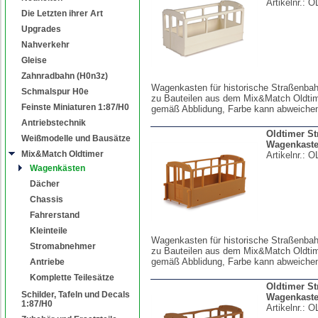
Artikelnr.:
O
Die Letzten ihrer Art
Upgrades
Nahverkehr
Gleise
Zahnradbahn (H0n3z)
Wagenkasten für historische Straßenba
Schmalspur H0e
zu Bauteilen aus dem Mix&Match Oldtim
Feinste Miniaturen 1:87/H0
gemäß Abblidung, Farbe kann abweiche
Antriebstechnik
Oldtimer S
Weißmodelle und Bausätze
Wagenkast
Mix&Match Oldtimer
Artikelnr.:
O
Wagenkästen
Dächer
Chassis
Fahrerstand
Kleinteile
Wagenkasten für historische Straßenba
Stromabnehmer
zu Bauteilen aus dem Mix&Match Oldtim
gemäß Abblidung, Farbe kann abweiche
Antriebe
Komplette Teilesätze
Oldtimer S
Schilder, Tafeln und Decals
Wagenkast
1:87/H0
Artikelnr.:
O