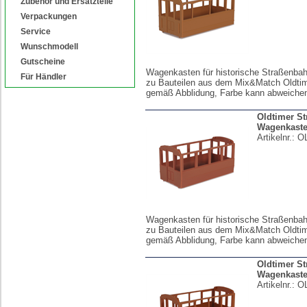
Zubehör und Ersatzteile
Verpackungen
Service
Wunschmodell
Gutscheine
Wagenkasten für historische Straßenba
Für Händler
zu Bauteilen aus dem Mix&Match Oldtim
gemäß Abblidung, Farbe kann abweiche
Oldtimer S
Wagenkast
Artikelnr.:
O
Wagenkasten für historische Straßenba
zu Bauteilen aus dem Mix&Match Oldtim
gemäß Abblidung, Farbe kann abweiche
Oldtimer S
Wagenkast
Artikelnr.:
O