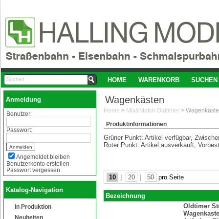
HOME
WARENKORB
SUCHEN
Wagenkästen
Anmeldung
Home
>
Mix&Match Oldtimer
>
Wagenkäst
Benutzer:
Produktinformationen
Passwort:
Grüner Punkt: Artikel verfügbar, Zwisch
Roter Punkt: Artikel ausverkauft, Vorbes
Angemeldet bleiben
Benutzerkonto erstellen
Passwort vergessen
10
|
20
|
50
pro Seite
Katalog-Navigation
Bezeichnung
Oldtimer S
In Produktion
Wagenkast
Neuheiten