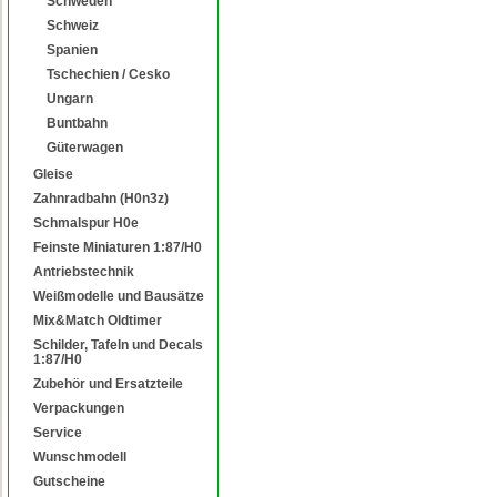
Schweden
Schweiz
Spanien
Tschechien / Cesko
Ungarn
Buntbahn
Güterwagen
Gleise
Zahnradbahn (H0n3z)
Schmalspur H0e
Feinste Miniaturen 1:87/H0
Antriebstechnik
Weißmodelle und Bausätze
Mix&Match Oldtimer
Schilder, Tafeln und Decals
1:87/H0
Zubehör und Ersatzteile
Verpackungen
Service
Wunschmodell
Gutscheine