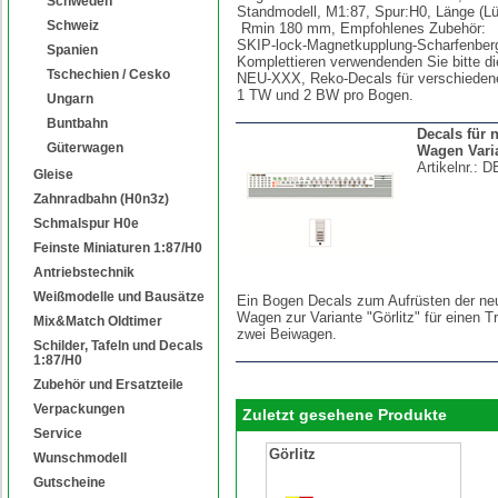
Schweden
Standmodell, M1:87, Spur:H0, Länge (
Schweiz
Rmin 180 mm, Empfohlenes Zubehör:
SKIP-lock-Magnetkupplung-Scharfenbe
Spanien
Komplettieren verwendenden Sie bitte di
Tschechien / Cesko
NEU-XXX, Reko-Decals für verschiedene
1 TW und 2 BW pro Bogen.
Ungarn
Buntbahn
Decals für 
Güterwagen
Wagen Varia
Artikelnr.:
D
Gleise
Zahnradbahn (H0n3z)
Schmalspur H0e
Feinste Miniaturen 1:87/H0
Antriebstechnik
Weißmodelle und Bausätze
Ein Bogen Decals zum Aufrüsten der neu
Wagen zur Variante "Görlitz" für einen 
Mix&Match Oldtimer
zwei Beiwagen.
Schilder, Tafeln und Decals
1:87/H0
Zubehör und Ersatzteile
Verpackungen
Zuletzt gesehene Produkte
Service
Görlitz
Wunschmodell
Gutscheine