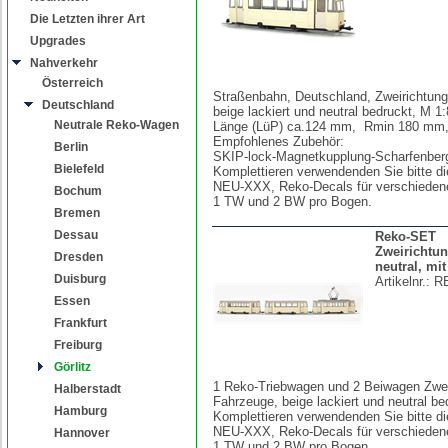
Die Letzten ihrer Art
Upgrades
Nahverkehr
Österreich
Straßenbahn, Deutschland, Zweirichtun
Deutschland
beige lackiert und neutral bedruckt, M 1
Neutrale Reko-Wagen
Länge (LüP) ca.124 mm, Rmin 180 m
Empfohlenes Zubehör:
Berlin
SKIP-lock-Magnetkupplung-Scharfenber
Bielefeld
Komplettieren verwendenden Sie bitte di
NEU-XXX, Reko-Decals für verschiedene
Bochum
1 TW und 2 BW pro Bogen.
Bremen
Dessau
Reko-SET
Zweirichtu
Dresden
neutral, mit
Duisburg
Artikelnr.:
R
Essen
Frankfurt
Freiburg
Görlitz
1 Reko-Triebwagen und 2 Beiwagen Zwei
Halberstadt
Fahrzeuge, beige lackiert und neutral b
Hamburg
Komplettieren verwendenden Sie bitte di
NEU-XXX, Reko-Decals für verschiedene
Hannover
1 TW und 2 BW pro Bogen.