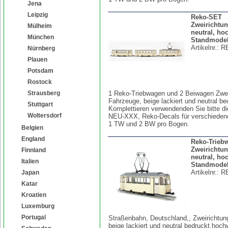
Jena
Leipzig
Reko-SET
Zweirichtu
Mülheim
neutral, ho
München
Standmodel
Artikelnr.:
R
Nürnberg
Plauen
Potsdam
Rostock
Strausberg
1 Reko-Triebwagen und 2 Beiwagen Zwei
Fahrzeuge, beige lackiert und neutral b
Stuttgart
Komplettieren verwendenden Sie bitte di
Woltersdorf
NEU-XXX, Reko-Decals für verschiedene
1 TW und 2 BW pro Bogen.
Belgien
England
Reko-Trieb
Zweirichtun
Finnland
neutral, ho
Italien
Standmodel
Artikelnr.:
R
Japan
Katar
Kroatien
Luxemburg
Portugal
Straßenbahn, Deutschland,, Zweirichtun
beige lackiert und neutral bedruckt,hoch