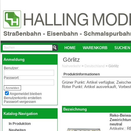
HOME
WARENKORB
SUCHEN
Görlitz
Anmeldung
Nahverkehr
>
Deutschland
>
Görlitz
Benutzer:
Produktinformationen
Passwort:
Grüner Punkt: Artikel verfügbar, Zwisch
Roter Punkt: Artikel ausverkauft, Vorbes
Angemeldet bleiben
Benutzerkonto erstellen
Passwort vergessen
Bezeichnung
Katalog-Navigation
Reko-Beiw
Zweirichtun
In Produktion
neutral
Artikelnr.:
R
Neuheiten