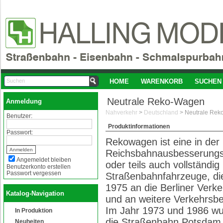
HOME
WARENKORB
SUCHEN
Neutrale Reko-Wagen
Anmeldung
Nahverkehr
>
Deutschland
>
Neutrale Re
Benutzer:
Produktinformationen
Passwort:
Rekowagen ist eine in de
Reichsbahnausbesserungs
Angemeldet bleiben
oder teils auch vollständi
Benutzerkonto erstellen
Passwort vergessen
Straßenbahnfahrzeuge, die
1975 an die Berliner Verke
Katalog-Navigation
und an weitere Verkehrsbe
Im Jahr 1973 und 1986 wu
In Produktion
die Straßenbahn Potsdam
Neuheiten