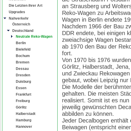
an Strausberg und Wolter
Die Letzten ihrer Art
Reko-Wagen zu Arbeitswa
Upgrades
Nahverkehr
Wagen in Berlin endete 19
Österreich
Nachdem 1966 der Bau zw
Deutschland
DDR endete, bei einigen k
Neutrale Reko-Wagen
zweiachsige Wagen bestan
Berlin
ab 1970 den Bau der Reko
Bielefeld
fort.
Bochum
Von 1970 bis 1976 wurden 
Bremen
Görlitz, Halberstadt, Jena
Dessau
und Zwieckau Rekowagen i
Dresden
gebaut, wobei Leipzig nur 
Duisburg
Die Modelle der berühmte
Essen
gehalten. Die meisten Stä
Frankfurt
realisiert. Somit ist es n
Freiburg
jeweilig gewünschten Deca
Görlitz
abbilden zu können.
Halberstadt
Jeder Decalbogen enthält 
Hamburg
Beiwagen (entspricht ein
Hannover