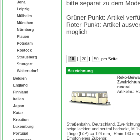
bitte separat zu dem Model
Jena
Leipzig
Mülheim
Grüner Punkt: Artikel ver
München
Roter Punkt: Artikel ausve
Nürnberg
möglich
Plauen
Potsdam
Rostock
Strausberg
10
|
20
|
50
pro Seite
Stuttgart
Bezeichnung
Woltersdorf
Reko-Beiw
Belgien
Zweirichtun
England
neutral
Artikelnr.:
R
Finnland
Italien
Japan
Katar
Kroatien
Straßenbahn, Deutschland, Zweirichtun
Luxemburg
beige lackiert und neutral bedruckt, M 1
Portugal
Länge (LüP) ca.124 mm, Rmin 180 m
Empfohlenes Zubehör: