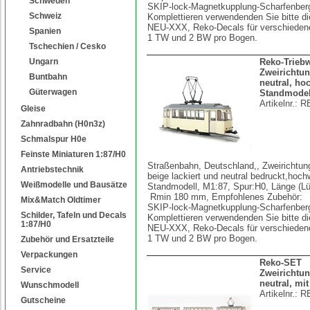
Schweden
SKIP-lock-Magnetkupplung-Scharfenber
Schweiz
Komplettieren verwendenden Sie bitte di
NEU-XXX, Reko-Decals für verschiedene
Spanien
1 TW und 2 BW pro Bogen.
Tschechien / Cesko
Ungarn
Reko-Trieb
Zweirichtun
Buntbahn
neutral, ho
Güterwagen
Standmodel
Artikelnr.:
R
Gleise
Zahnradbahn (H0n3z)
Schmalspur H0e
Feinste Miniaturen 1:87/H0
Straßenbahn, Deutschland,, Zweirichtun
Antriebstechnik
beige lackiert und neutral bedruckt,hoch
Weißmodelle und Bausätze
Standmodell, M1:87, Spur:H0, Länge (
Rmin 180 mm, Empfohlenes Zubehör:
Mix&Match Oldtimer
SKIP-lock-Magnetkupplung-Scharfenbe
Schilder, Tafeln und Decals
Komplettieren verwendenden Sie bitte di
1:87/H0
NEU-XXX, Reko-Decals für verschiedene
1 TW und 2 BW pro Bogen.
Zubehör und Ersatzteile
Verpackungen
Reko-SET
Service
Zweirichtu
neutral, mit
Wunschmodell
Artikelnr.:
R
Gutscheine