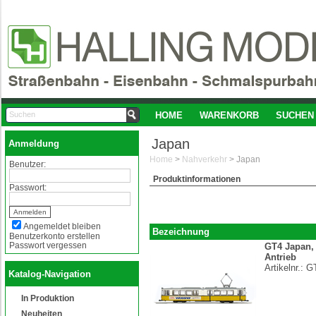
HOME
WARENKORB
SUCHEN
Japan
Anmeldung
Home
>
Nahverkehr
>
Japan
Benutzer:
Produktinformationen
Passwort:
Angemeldet bleiben
Bezeichnung
Benutzerkonto erstellen
Passwort vergessen
GT4 Japan, 
Antrieb
Artikelnr.:
G
Katalog-Navigation
In Produktion
Neuheiten