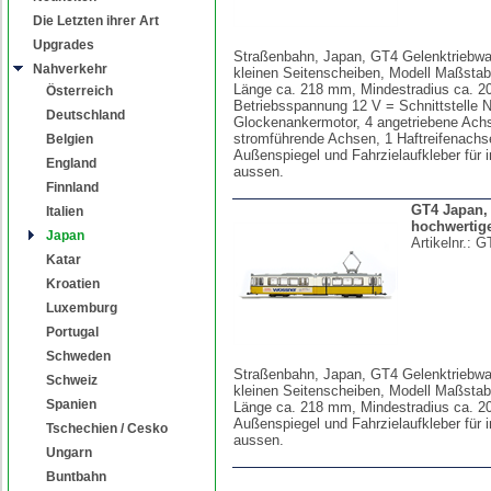
Die Letzten ihrer Art
Upgrades
Straßenbahn, Japan, GT4 Gelenktriebwa
Nahverkehr
kleinen Seitenscheiben, Modell Maßstab
Länge ca. 218 mm, Mindestradius ca. 
Österreich
Betriebsspannung 12 V = Schnittstelle
Deutschland
Glockenankermotor, 4 angetriebene Ach
stromführende Achsen, 1 Haftreifenachs
Belgien
Außenspiegel und Fahrzielaufkleber für 
England
aussen.
Finnland
GT4 Japan, 
Italien
hochwertig
Japan
Artikelnr.:
GT
Katar
Kroatien
Luxemburg
Portugal
Schweden
Straßenbahn, Japan, GT4 Gelenktriebwa
Schweiz
kleinen Seitenscheiben, Modell Maßstab
Spanien
Länge ca. 218 mm, Mindestradius ca. 2
Außenspiegel und Fahrzielaufkleber für 
Tschechien / Cesko
aussen.
Ungarn
Buntbahn