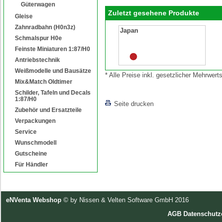
Güterwagen
Zuletzt gesehene Produkte
Gleise
Zahnradbahn (H0n3z)
Japan
Schmalspur H0e
Feinste Miniaturen 1:87/H0
Antriebstechnik
Weißmodelle und Bausätze
* Alle Preise inkl. gesetzlicher Mehrwe
Mix&Match Oldtimer
[lnkLevelUp]
Schilder, Tafeln und Decals
1:87/H0
Seite drucken
Zubehör und Ersatzteile
Verpackungen
Service
Wunschmodell
Gutscheine
Für Händler
eNVenta Webshop
© by Nissen & Velten Software GmbH 2016
AGB
Datenschutz