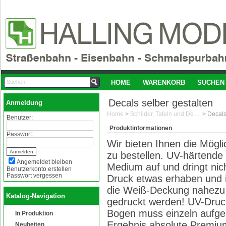
HOME
WARENKORB
SUCHEN
Decals selber gestalten
Anmeldung
Home
>
Schilder, Tafeln und Decals 1:87/H0
>
Decals
Benutzer:
Produktinformationen
Passwort:
Wir bieten Ihnen die Mögli
zu bestellen. UV-härtende 
Angemeldet bleiben
Medium auf und dringt nich
Benutzerkonto erstellen
Passwort vergessen
Druck etwas erhaben und ist
die Weiß-Deckung nahezu p
Katalog-Navigation
gedruckt werden! UV-Druck
Bogen muss einzeln aufgele
In Produktion
Ergebnis absolute Premiu
Neuheiten