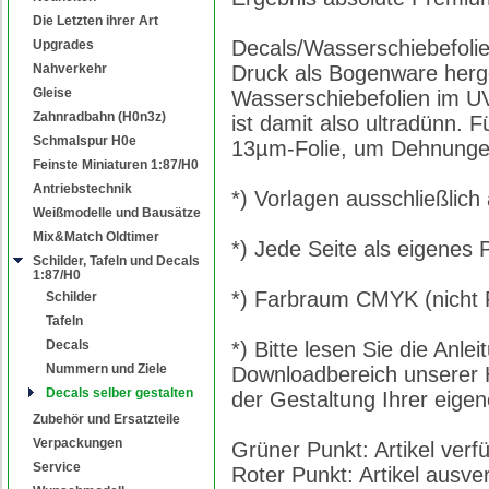
Die Letzten ihrer Art
Decals/Wasserschiebefoli
Upgrades
Nahverkehr
Druck als Bogenware herges
Gleise
Wasserschiebefolien im UV
Zahnradbahn (H0n3z)
ist damit also ultradünn. 
Schmalspur H0e
13µm-Folie, um Dehnungen
Feinste Miniaturen 1:87/H0
Antriebstechnik
*) Vorlagen ausschließlich
Weißmodelle und Bausätze
Mix&Match Oldtimer
*) Jede Seite als eigenes
Schilder, Tafeln und Decals
1:87/H0
*) Farbraum CMYK (nicht
Schilder
Tafeln
Decals
*) Bitte lesen Sie die Anle
Nummern und Ziele
Downloadbereich unserer H
Decals selber gestalten
der Gestaltung Ihrer eige
Zubehör und Ersatzteile
Verpackungen
Grüner Punkt: Artikel ver
Service
Roter Punkt: Artikel ausve