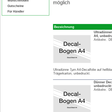
Wunschmodell
möglich
Gutscheine
Für Händler
Bezeichnung
Ultradünne
A4, unbedr
Artikelnr.:
D
Ultradünne 7µm A4-Decalfolie auf hellbl
Trägerkarton, unbedruckt.
Dünner Dec
unbedruckt
Artikelnr.:
D