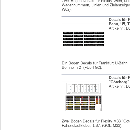
Zwei Bögen Decals für Flexity Wien, unt
Wagennummern, Linien und Zielanzeigen
W02).
Decals für F
Bahn, U5, 
Artikelnr.:
D
Ein Bogen Decals für Frankfurt U-Bahn
Bornheim 2 (FU5-TG2).
Decals für 
"Göteborg"
Artikelnr.:
D
Zwei Bögen Decals für Flexity M33 "Göt
Fahrzielaufkleber, 1:87; (GOE-M33).