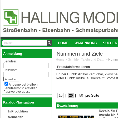
HOME
WARENKORB
SUCHEN
Nummern und Ziele
Anmeldung
Home
>
Schilder, Tafeln und Decals 1:87/H0
>
Numme
Benutzer:
Produktinformationen
Passwort:
Grüner Punkt: Artikel verfügbar, Zwisch
Roter Punkt: Artikel ausverkauft, Vorbes
Angemeldet bleiben
Benutzerkonto erstellen
Passwort vergessen
10
|
20
|
50
pro Seite
Katalog-Navigation
Bezeichnung
Decals für 
In Produktion
Avenio Nr. 
Neuheiten