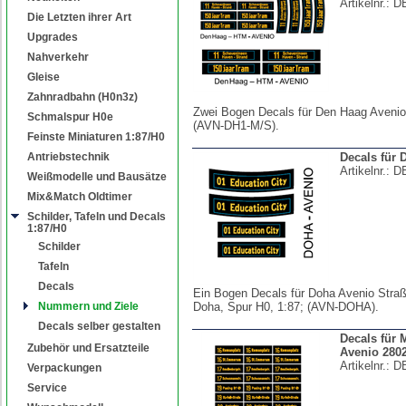
Artikelnr.:
D
Die Letzten ihrer Art
Upgrades
Nahverkehr
Gleise
Zahnradbahn (H0n3z)
Zwei Bogen Decals für Den Haag Avenio
Schmalspur H0e
(AVN-DH1-M/S).
Feinste Miniaturen 1:87/H0
Antriebstechnik
Decals für 
Artikelnr.:
D
Weißmodelle und Bausätze
Mix&Match Oldtimer
Schilder, Tafeln und Decals
1:87/H0
Schilder
Tafeln
Decals
Ein Bogen Decals für Doha Avenio Straß
Nummern und Ziele
Doha, Spur H0, 1:87; (AVN-DOHA).
Decals selber gestalten
Decals für
Zubehör und Ersatzteile
Avenio 280
Artikelnr.:
D
Verpackungen
Service