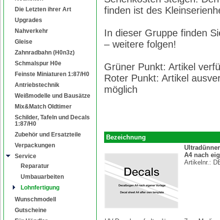
finden ist des Kleinserienh
Die Letzten ihrer Art
Upgrades
Nahverkehr
In dieser Gruppe finden Sie
Gleise
– weitere folgen!
Zahnradbahn (H0n3z)
Schmalspur H0e
Grüner Punkt: Artikel ver
Feinste Miniaturen 1:87/H0
Roter Punkt: Artikel ausve
Antriebstechnik
möglich
Weißmodelle und Bausätze
Mix&Match Oldtimer
Schilder, Tafeln und Decals
1:87/H0
Zubehör und Ersatzteile
Bezeichnung
Verpackungen
Ultradünne
A4 nach eig
Service
Artikelnr.:
D
Reparatur
Umbauarbeiten
Lohnfertigung
Wunschmodell
Gutscheine