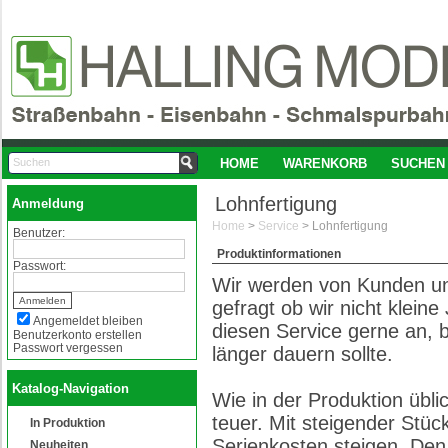
HOME
WARENKORB
SUCHEN
Lohnfertigung
Anmeldung
Home
>
Service
>
Lohnfertigung
Benutzer:
Produktinformationen
Passwort:
Wir werden von Kunden und
gefragt ob wir nicht klei
Angemeldet bleiben
diesen Service gerne an, 
Benutzerkonto erstellen
Passwort vergessen
länger dauern sollte.
Katalog-Navigation
Wie in der Produktion übli
teuer. Mit steigender Stüc
In Produktion
Serienkosten steigen. Den
Neuheiten