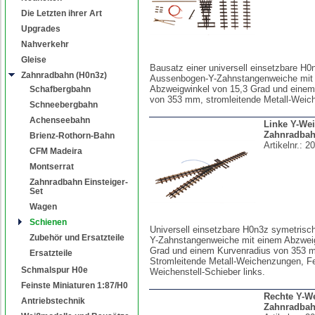
Die Letzten ihrer Art
Upgrades
Nahverkehr
Gleise
Bausatz einer universell einsetzbare H
Zahnradbahn (H0n3z)
Aussenbogen-Y-Zahnstangenweiche mit
Abzweigwinkel von 15,3 Grad und einem
Schafbergbahn
von 353 mm, stromleitende Metall-Weic
Schneebergbahn
Achenseebahn
Linke Y-Wei
Zahnradbah
Brienz-Rothorn-Bahn
Artikelnr.:
20
CFM Madeira
Montserrat
Zahnradbahn Einsteiger-
Set
Wagen
Schienen
Universell einsetzbare H0n3z symetris
Zubehör und Ersatzteile
Y-Zahnstangenweiche mit einem Abzweig
Grad und einem Kurvenradius von 353 
Ersatzteile
Stromleitende Metall-Weichenzungen, Fe
Schmalspur H0e
Weichenstell-Schieber links.
Feinste Miniaturen 1:87/H0
Rechte Y-We
Antriebstechnik
Zahnradbah