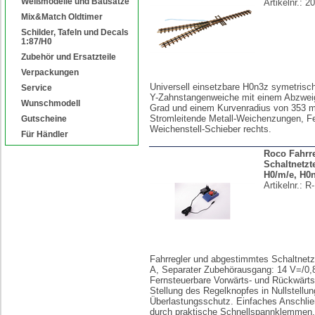
Weißmodelle und Bausätze
Artikelnr.:
2
Mix&Match Oldtimer
Schilder, Tafeln und Decals
1:87/H0
Zubehör und Ersatzteile
Verpackungen
Universell einsetzbare H0n3z symetris
Service
Y-Zahnstangenweiche mit einem Abzweig
Wunschmodell
Grad und einem Kurvenradius von 353 
Stromleitende Metall-Weichenzungen, Fe
Gutscheine
Weichenstell-Schieber rechts.
Für Händler
Roco Fahrr
Schaltnetzt
H0/m/e, H0
Artikelnr.:
R-
Fahrregler und abgestimmtes Schaltnetzt
A, Separater Zubehörausgang: 14 V=/0,
Fernsteuerbare Vorwärts- und Rückwärtsf
Stellung des Regelknopfes in Nullstellu
Überlastungsschutz. Einfaches Anschlie
durch praktische Schnellspannklemmen.