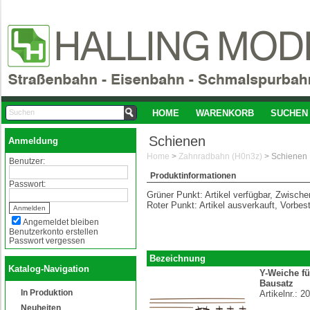
HOME
WARENKORB
SUCHEN
Schienen
Anmeldung
Home
>
Zahnradbahn (H0n3z)
>
Schienen
Benutzer:
Produktinformationen
Passwort:
Grüner Punkt: Artikel verfügbar, Zwisch
Roter Punkt: Artikel ausverkauft, Vorbes
Angemeldet bleiben
Benutzerkonto erstellen
Passwort vergessen
Bezeichnung
Katalog-Navigation
Y-Weiche f
Bausatz
In Produktion
Artikelnr.:
20
Neuheiten