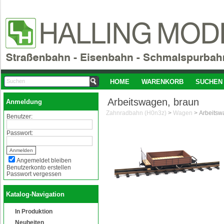
HOME
WARENKORB
SUCHEN
Arbeitswagen, braun
Anmeldung
Zahnradbahn (H0n3z)
>
Wagen
>
Arbeitsw
Benutzer:
Passwort:
Angemeldet bleiben
Benutzerkonto erstellen
Passwort vergessen
Katalog-Navigation
In Produktion
Neuheiten