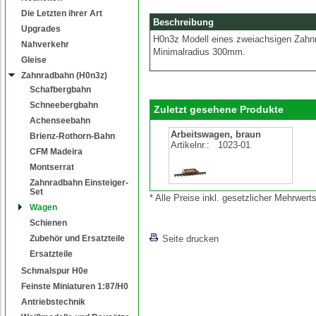
Die Letzten ihrer Art
Beschreibung
Upgrades
H0n3z Modell eines zweiachsigen Zah
Nahverkehr
Minimalradius 300mm.
Gleise
Zahnradbahn (H0n3z)
Schafbergbahn
Schneebergbahn
Zuletzt gesehene Produkte
Achenseebahn
Arbeitswagen, braun
Brienz-Rothorn-Bahn
Artikelnr.:
1023-01
CFM Madeira
Montserrat
Zahnradbahn Einsteiger-
Set
* Alle Preise inkl. gesetzlicher Mehrwe
Wagen
Schienen
Zubehör und Ersatzteile
Seite drucken
Ersatzteile
Schmalspur H0e
Feinste Miniaturen 1:87/H0
Antriebstechnik