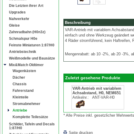
Die Letzten ihrer Art
Upgrades
Nahverkehr
Beschreibung
Gleise
VAR-Antrieb mit variablem Achsabsta
Zahnradbahn (H0n3z)
einfach und ohne Werkzeug geändert w
Schmalspur H0e
4 Räder stromführend, kein Haftreifen
Feinste Miniaturen 1:87/H0
Antriebstechnik
Mengenrabatt: ab 10 -2%, ab 20 -3%, a
Weißmodelle und Bausätze
Mix&Match Oldtimer
Wagenkästen
Dächer
Zuletzt gesehene Produkte
Chassis
VAR-Antrieb mit variablem
Fahrerstand
Achsabstand, H0, NEM651
Kleinteile
Artikelnr.:
ANT-VAR-H0
Stromabnehmer
Antriebe
* Alle Preise inkl. gesetzlicher Mehrwe
Komplette Teilesätze
Schilder, Tafeln und Decals
1:87/H0
Seite drucken