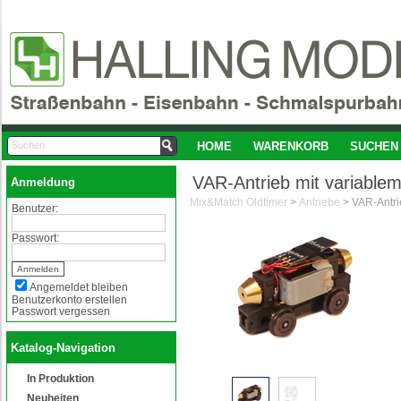
HOME
WARENKORB
SUCHEN
VAR-Antrieb mit variabl
Anmeldung
Mix&Match Oldtimer
>
Antriebe
>
Benutzer:
Passwort:
Angemeldet bleiben
Benutzerkonto erstellen
Passwort vergessen
Katalog-Navigation
In Produktion
Neuheiten