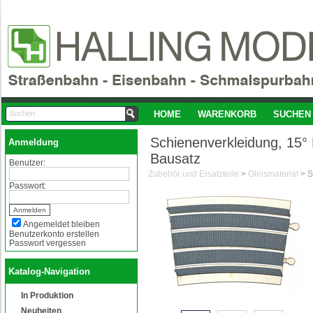
HOME
WARENKORB
SUCHEN
Schienenverkleidung, 15° B
Anmeldung
Bausatz
Benutzer:
Zubehör und Ersatzteile
>
Gleismaterial
>
Passwort:
Angemeldet bleiben
Benutzerkonto erstellen
Passwort vergessen
Katalog-Navigation
In Produktion
Neuheiten