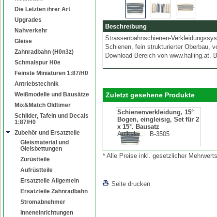
Die Letzten ihrer Art
Upgrades
Beschreibung
Nahverkehr
Strassenbahnschienen-Verkleidungssyst
Gleise
Schienen, fein strukturierter Oberbau, v
Zahnradbahn (H0n3z)
Download-Bereich von www.halling.at. 
Schmalspur H0e
Feinste Miniaturen 1:87/H0
Antriebstechnik
Weißmodelle und Bausätze
Zuletzt gesehene Produkte
Mix&Match Oldtimer
Schienenverkleidung, 15°
Schilder, Tafeln und Decals
Bogen, eingleisig, Set für 2
1:87/H0
x 15°. Bausatz
Zubehör und Ersatzteile
Artikelnr.:
B-3505
Gleismaterial und
Gleisbettungen
* Alle Preise inkl. gesetzlicher Mehrwe
Zurüstteile
Aufrüstteile
Ersatzteile Allgemein
Seite drucken
Ersatzteile Zahnradbahn
Stromabnehmer
Inneneinrichtungen