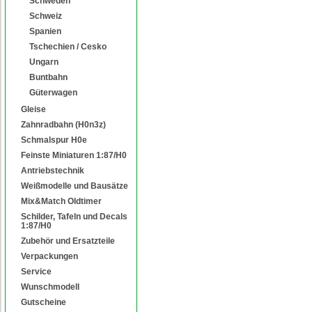
Schweden
Schweiz
Spanien
Tschechien / Cesko
Ungarn
Buntbahn
Güterwagen
Gleise
Zahnradbahn (H0n3z)
Schmalspur H0e
Feinste Miniaturen 1:87/H0
Antriebstechnik
Weißmodelle und Bausätze
Mix&Match Oldtimer
Schilder, Tafeln und Decals
1:87/H0
Zubehör und Ersatzteile
Verpackungen
Service
Wunschmodell
Gutscheine