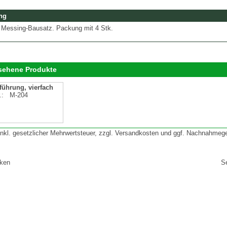
ng
, Messing-Bausatz. Packung mit 4 Stk.
esehene Produkte
führung, vierfach
r.:
M-204
 inkl. gesetzlicher Mehrwertsteuer, zzgl. Versandkosten und ggf. Nachnahmeg
cken
S