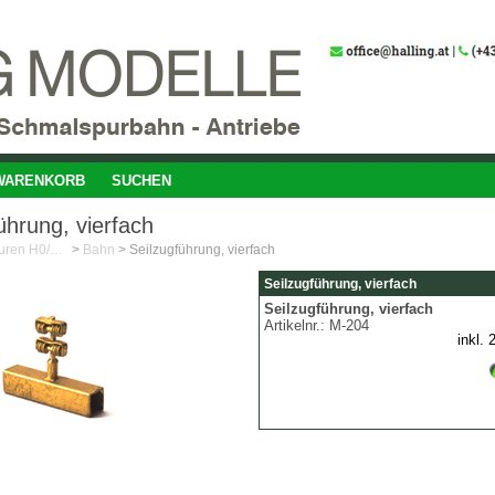
WARENKORB
SUCHEN
ührung, vierfach
Feinste Miniaturen H0/1:87
>
Bahn
>
Seilzugführung, vierfach
Seilzugführung, vierfach
Seilzugführung, vierfach
Artikelnr.:
M-204
inkl.