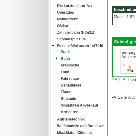
Die Letzten ihrer Art
Beschreibu
Upgrades
Modell 1:87
Nahverkehr
Gleise
Zahnradbahn (H0n3z)
Schmalspur H0e
Zuletzt g
Feinste Miniaturen 1:87/H0
Stadt
Seilzug
Artikeln
Bahn
Prellböcke
Land
Fahrzeuge
* Alle Preise
Behältnisse
Zäune
Seite dru
Gebäude
Miniaturen Abverkauf
Artbeeren
Antriebstechnik
Weißmodelle und Bausätze
Mix&Match Oldtimer