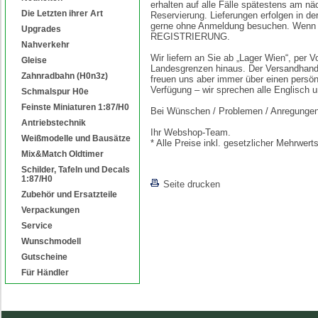
erhalten auf alle Fälle spätestens am nä
Die Letzten ihrer Art
Reservierung. Lieferungen erfolgen in d
gerne ohne Anmeldung besuchen. Wenn Si
Upgrades
REGISTRIERUNG.
Nahverkehr
Wir liefern an Sie ab „Lager Wien“, per
Gleise
Landesgrenzen hinaus. Der Versandhande
Zahnradbahn (H0n3z)
freuen uns aber immer über einen persön
Verfügung – wir sprechen alle Englisch 
Schmalspur H0e
Feinste Miniaturen 1:87/H0
Bei Wünschen / Problemen / Anregungen s
Antriebstechnik
Ihr Webshop-Team.
Weißmodelle und Bausätze
* Alle Preise inkl. gesetzlicher Mehrwe
Mix&Match Oldtimer
Schilder, Tafeln und Decals
1:87/H0
Seite drucken
Zubehör und Ersatzteile
Verpackungen
Service
Wunschmodell
Gutscheine
Für Händler