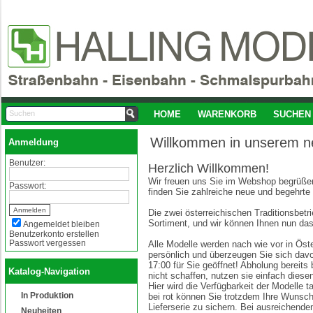
HOME
WARENKORB
SUCHEN
Willkommen in unserem 
Anmeldung
Benutzer:
Herzlich Willkommen!
Wir freuen uns Sie im Webshop begrüßen
Passwort:
finden Sie zahlreiche neue und begehrte
Die zwei österreichischen Traditionsbe
Sortiment, und wir können Ihnen nun das
Angemeldet bleiben
Benutzerkonto erstellen
Passwort vergessen
Alle Modelle werden nach wie vor in Öste
persönlich und überzeugen Sie sich davo
17:00 für Sie geöffnet! Abholung bereits
Katalog-Navigation
nicht schaffen, nutzen sie einfach die
Hier wird die Verfügbarkeit der Modelle t
In Produktion
bei rot können Sie trotzdem Ihre Wunsc
Lieferserie zu sichern. Bei ausreichende
Neuheiten