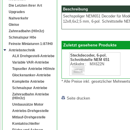
Die Letzten ihrer Art
Beschreibung
Upgrades
Sechspoliger NEM651 Decoder für Model
Nahverkehr
12x8,6x2,5 mm, 6-pol. Schnittstelle N
Gleise
Zahnradbahn (H0n3z)
Schmalspur H0e
Feinste Miniaturen 1:87/H0
Zuletzt gesehene Produkte
Antriebstechnik
Steckdecoder, 6-pol.
ALX Drehgestell-Antriebe
Schnittstelle NEM 651
Variable VAR-Antriebe
Artikelnr.:
MX622N
Topseller Antriebe H0/m/e
Glockenanker-Antriebe
* Alle Preise inkl. gesetzlicher Mehrwe
Komplette Antriebe
Schmalspur Antriebe
Zahnradbahn Antriebe
(H0n3z)
Seite drucken
Umbausätze Motor
Antriebs-Drehgestelle
Mitlauf-Drehgestelle
Kontaktschleifer
Räder und Achsen