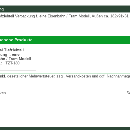
ng
efziehteil Verpackung f. eine Eisenbahn / Tram Modell, Außen ca. 182x91x3
esehene Produkte
l Tiefziehteil
ung f. eine
hn / Tram Modell
r.:
TZT-180
 inkl. gesetzlicher Mehrwertsteuer, zzgl. Versandkosten und ggf. Nachnahmeg
cken
S