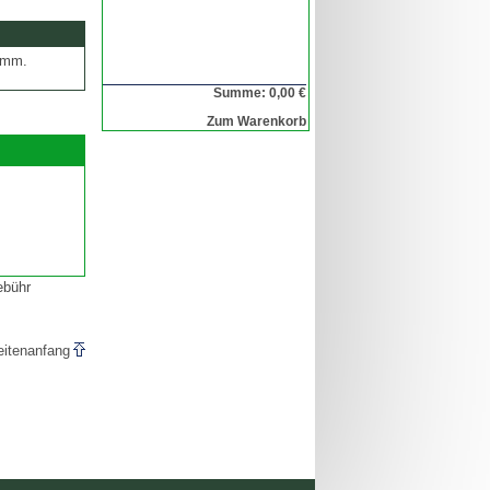
1 mm.
Summe: 0,00 €
Zum Warenkorb
ebühr
eitenanfang