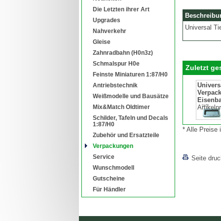
Die Letzten ihrer Art
Beschreibu
Upgrades
Universal Ti
Nahverkehr
Gleise
Zahnradbahn (H0n3z)
Schmalspur H0e
Zuletzt g
Feinste Miniaturen 1:87/H0
Universa
Antriebstechnik
Verpack
Weißmodelle und Bausätze
Eisenba
Mix&Match Oldtimer
Artikeln
Schilder, Tafeln und Decals
1:87/H0
* Alle Preise
Zubehör und Ersatzteile
Verpackungen
Service
Seite dru
Wunschmodell
Gutscheine
Für Händler