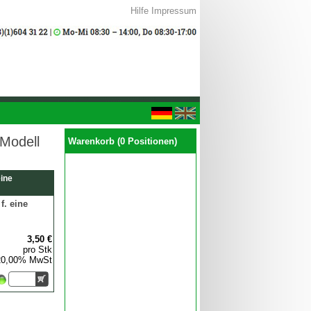
Hilfe
Impressum
 Modell
Warenkorb (0 Positionen)
eine
f. eine
3,50 €
pro Stk
 20,00% MwSt