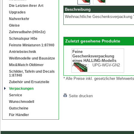
Die Letzten ihrer Art
Beschreibung
Upgrades
Weihnachtliche Geschenksverpackung 
Nahverkehr
Gleise
Zahnradbahn (H0n3z)
Schmalspur H0e
Zuletzt gesehene Produkte
Feinste Miniaturen 1:87/H0
Feine
Antriebstechnik
Geschenksverpackung
Weißmodelle und Bausätze
eines HALLING-Modells
Mix&Match Oldtimer
Artikelnr.:
UPG-WGV-GN2
Schilder, Tafeln und Decals
1:87/H0
* Alle Preise inkl. gesetzlicher Mehrwe
Zubehör und Ersatzteile
Verpackungen
Service
Seite drucken
Wunschmodell
Gutscheine
Für Händler