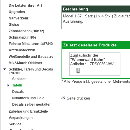
Die Letzten ihrer Art
Beschreibung
Upgrades
Model 1:87, Satz (1 x 4 Stk.) Zuglaufsc
Nahverkehr
Ausführung.
Gleise
Zahnradbahn (H0n3z)
Schmalspur H0e
Feinste Miniaturen 1:87/H0
Zuletzt gesehene Produkte
Antriebstechnik
Zuglaufschilder
Weißmodelle und Bausätze
"Wienerwald-Bahn"
Mix&Match Oldtimer
Artikelnr.:
ZRS0036-WW
Schilder, Tafeln und Decals
1:87/H0
Schilder
* Alle Preise inkl. gesetzlicher Mehrwe
Tafeln
Decals
Nummern und Ziele
Seite drucken
Decals selber gestalten
Zubehör und Ersatzteile
Verpackungen
Service