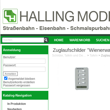
HOME
WARENKORB
SUCHEN
Zuglaufschilder "Wienerw
Anmeldung
Schilder, Tafeln und Decals 1:87/H0
>
Tafeln
>
Benutzer:
Passwort:
Angemeldet bleiben
Benutzerkonto erstellen
Passwort vergessen
Katalog-Navigation
In Produktion
Neuheiten