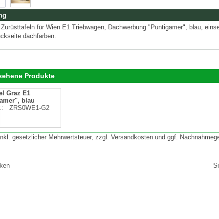
ng
 Zurüsttafeln für Wien E1 Triebwagen, Dachwerbung "Puntigamer", blau, einse
ckseite dachfarben.
esehene Produkte
el Graz E1
amer", blau
r.:
ZRS0WE1-G2
 inkl. gesetzlicher Mehrwertsteuer, zzgl. Versandkosten und ggf. Nachnahmeg
cken
S