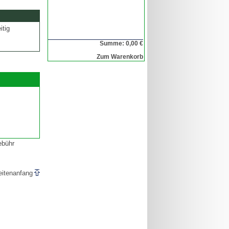
itig
Summe: 0,00 €
Zum Warenkorb
ebühr
eitenanfang