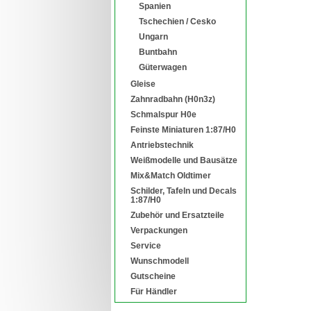
Spanien
Tschechien / Cesko
Ungarn
Buntbahn
Güterwagen
Gleise
Zahnradbahn (H0n3z)
Schmalspur H0e
Feinste Miniaturen 1:87/H0
Antriebstechnik
Weißmodelle und Bausätze
Mix&Match Oldtimer
Schilder, Tafeln und Decals
1:87/H0
Zubehör und Ersatzteile
Verpackungen
Service
Wunschmodell
Gutscheine
Für Händler