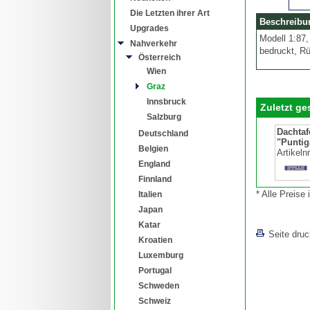
Die Letzten ihrer Art
Beschreibu
Upgrades
Modell 1:87,
Nahverkehr
bedruckt, Rü
Österreich
Wien
Graz
Innsbruck
Zuletzt g
Salzburg
Dachtaf
Deutschland
"Puntig
Belgien
Artikeln
England
Finnland
* Alle Preise
Italien
Japan
Katar
Seite dru
Kroatien
Luxemburg
Portugal
Schweden
Schweiz