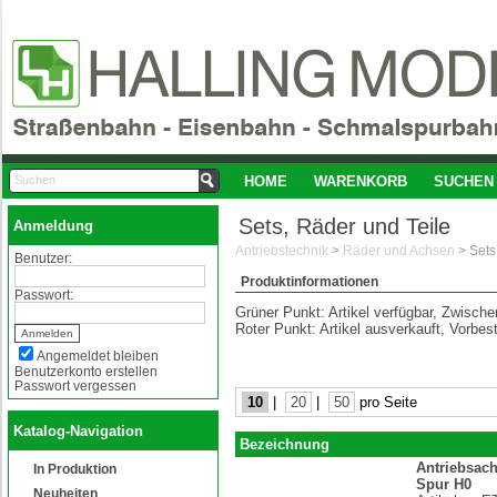
HOME
WARENKORB
SUCHEN
Sets, Räder und Teile
Anmeldung
Antriebstechnik
>
Räder und Achsen
>
Sets
Benutzer:
Produktinformationen
Passwort:
Grüner Punkt: Artikel verfügbar, Zwisch
Roter Punkt: Artikel ausverkauft, Vorbes
Angemeldet bleiben
Benutzerkonto erstellen
Passwort vergessen
10
|
20
|
50
pro Seite
Katalog-Navigation
Bezeichnung
Antriebsac
In Produktion
Spur H0
Neuheiten