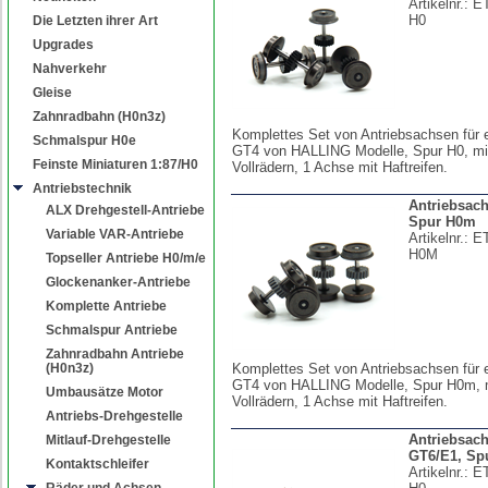
Artikelnr.:
E
H0
Die Letzten ihrer Art
Upgrades
Nahverkehr
Gleise
Zahnradbahn (H0n3z)
Komplettes Set von Antriebsachsen für 
Schmalspur H0e
GT4 von HALLING Modelle, Spur H0, m
Feinste Miniaturen 1:87/H0
Vollrädern, 1 Achse mit Haftreifen.
Antriebstechnik
Antriebsac
ALX Drehgestell-Antriebe
Spur H0m
Variable VAR-Antriebe
Artikelnr.:
E
H0M
Topseller Antriebe H0/m/e
Glockenanker-Antriebe
Komplette Antriebe
Schmalspur Antriebe
Zahnradbahn Antriebe
(H0n3z)
Komplettes Set von Antriebsachsen für 
GT4 von HALLING Modelle, Spur H0m,
Umbausätze Motor
Vollrädern, 1 Achse mit Haftreifen.
Antriebs-Drehgestelle
Antriebsac
Mitlauf-Drehgestelle
GT6/E1, Sp
Kontaktschleifer
Artikelnr.:
E
Räder und Achsen