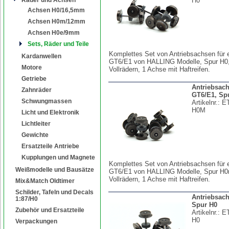
H0
Achsen H0/16,5mm
Achsen H0m/12mm
Achsen H0e/9mm
Sets, Räder und Teile
Komplettes Set von Antriebsachsen für 
Kardanwellen
GT6/E1 von HALLING Modelle, Spur H0
Motore
Vollrädern, 1 Achse mit Haftreifen.
Getriebe
Antriebsac
Zahnräder
GT6/E1, Sp
Schwungmassen
Artikelnr.:
E
H0M
Licht und Elektronik
Lichtleiter
Gewichte
Ersatzteile Antriebe
Kupplungen und Magnete
Komplettes Set von Antriebsachsen für 
Weißmodelle und Bausätze
GT6/E1 von HALLING Modelle, Spur H
Vollrädern, 1 Achse mit Haftreifen.
Mix&Match Oldtimer
Schilder, Tafeln und Decals
Antriebsac
1:87/H0
Spur H0
Zubehör und Ersatzteile
Artikelnr.:
E
H0
Verpackungen