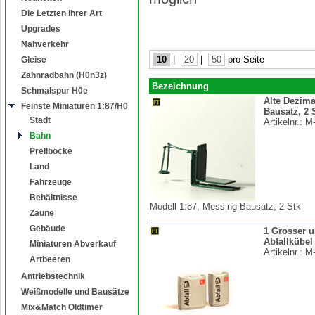
Die Letzten ihrer Art
Upgrades
Nahverkehr
10
|
20
|
50
pro Seite
Gleise
Zahnradbahn (H0n3z)
Bezeichnung
Schmalspur H0e
Alte Dezim
Feinste Miniaturen 1:87/H0
Bausatz, 2 
Stadt
Artikelnr.:
M
Bahn
Prellböcke
Land
Fahrzeuge
Behältnisse
Modell 1:87, Messing-Bausatz, 2 Stk
Zäune
Gebäude
1 Grosser u
Abfallkübel
Miniaturen Abverkauf
Artikelnr.:
M
Artbeeren
Antriebstechnik
Weißmodelle und Bausätze
Mix&Match Oldtimer