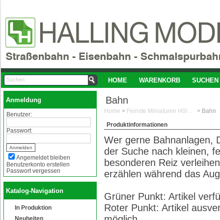
HOME
WARENKORB
SUCHEN
Bahn
Anmeldung
Home
>
Feinste Miniaturen H0/1:87
>
Bahn
Benutzer:
Produktinformationen
Passwort:
Wer gerne Bahnanlagen, D
der Suche nach kleinen, f
Angemeldet bleiben
besonderen Reiz verleihen
Benutzerkonto erstellen
Passwort vergessen
erzählen während das Aug
Katalog-Navigation
Grüner Punkt: Artikel ver
Roter Punkt: Artikel ausve
In Produktion
möglich
Neuheiten