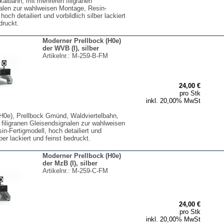
kalbahn, mit mehreren filigranen
alen zur wahlweisen Montage, Resin-
hoch detailiert und vorbildlich silber lackiert
druckt.
Moderner Prellbock (H0e)
der WVB (I), silber
Artikelnr.:
M-259-B-FM
24,00 €
pro Stk
inkl. 20,00% MwSt
(H0e), Prellbock Gmünd, Waldviertelbahn,
 filigranen Gleisendsignalen zur wahlweisen
n-Fertigmodell, hoch detailiert und
lber lackiert und feinst bedruckt.
Moderner Prellbock (H0e)
der MzB (I), silber
Artikelnr.:
M-259-C-FM
24,00 €
pro Stk
inkl. 20,00% MwSt