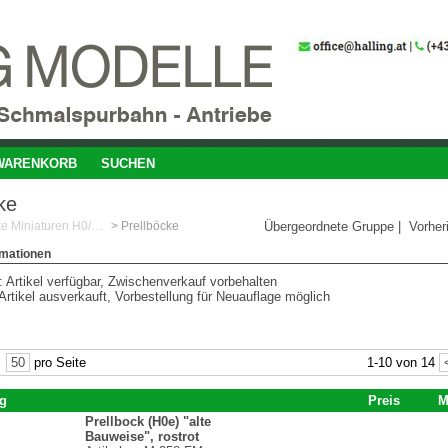
WARENKORB
SUCHEN
ke
Feinste Miniaturen H0/1:87
>
Prellböcke
Übergeordnete Gruppe
|
Vorher
rmationen
 Artikel verfügbar, Zwischenverkauf vorbehalten
Artikel ausverkauft, Vorbestellung für Neuauflage möglich
|
50
pro Seite
1-10 von 14
g
Preis
M
Prellbock (H0e) "alte
Bauweise", rostrot