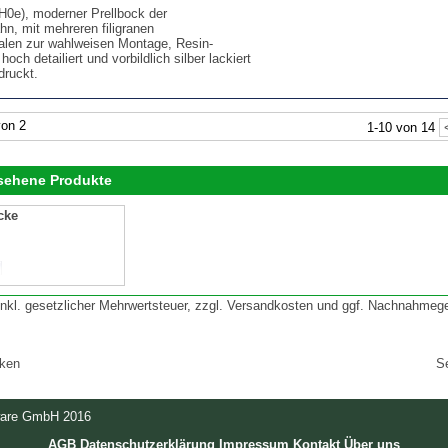
(H0e), moderner Prellbock der
hn, mit mehreren filigranen
alen zur wahlweisen Montage, Resin-
hoch detailiert und vorbildlich silber lackiert
druckt.
on 2
1-10 von 14
esehene Produkte
cke
 inkl. gesetzlicher Mehrwertsteuer, zzgl. Versandkosten und ggf. Nachnahmeg
cken
S
ware GmbH 2016
AGB
Datenschutzerklärung
Impressum
Kontakt
Über uns