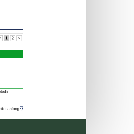
<
1
2
>
ebühr
eitenanfang