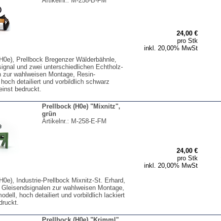
Artikelnr.:
M-258-B-FM
24,00 €
pro Stk
inkl. 20,00% MwSt
(H0e), Prellbock Bregenzer Wälderbähnle,
signal und zwei unterschiedlichen Echtholz-
n zur wahlweisen Montage, Resin-
 hoch detailiert und vorbildlich schwarz
feinst bedruckt.
Prellbock (H0e) "Mixnitz",
grün
Artikelnr.:
M-258-E-FM
24,00 €
pro Stk
inkl. 20,00% MwSt
H0e), Industrie-Prellbock Mixnitz-St. Erhard,
 Gleisendsignalen zur wahlweisen Montage,
dell, hoch detailiert und vorbildlich lackiert
druckt.
Prellbock (H0e) "Krimml",