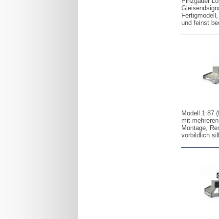
Pinzgauer Lo
Gleisendsign
Fertigmodell, 
und feinst be
Modell 1:87 
mit mehreren
Montage, Resi
vorbildlich si