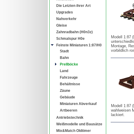
Die Letzten ihrer Art
Upgrades
Nahverkehr
Gleise
Zahnradbahn (H0n3z)
Modell 1:87 (
Schmalspur H0e
unterschiedl
Feinste Miniaturen 1:87/H0
Montage, Resi
vorbildlich ro
Stadt
Bahn
Prellböcke
Land
Fahrzeuge
Behältnisse
Zäune
Gebäude
Miniaturen Abverkauf
Modell 1:87 (
wahlweisen Mo
Artbeeren
lackiert.
Antriebstechnik
Weißmodelle und Bausätze
Mix&Match Oldtimer