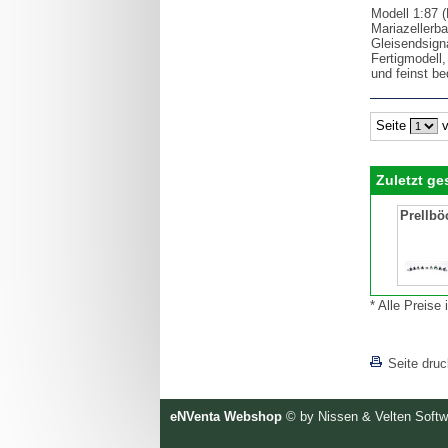
Modell 1:87 
Mariazellerba
Gleisendsign
Fertigmodell, 
und feinst be
Seite
v
Zuletzt g
Prellbö
* Alle Preise
[lnkLevelUp]
Seite dru
eNVenta Webshop
© by Nissen & Velten Soft