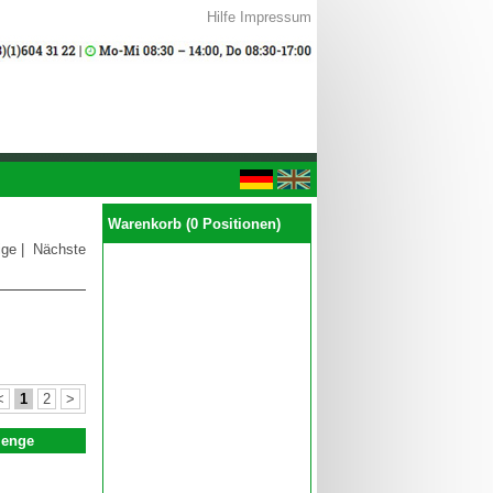
Hilfe
Impressum
Warenkorb (0 Positionen)
ige
|
Nächste
<
1
2
>
enge