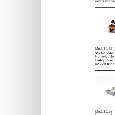
und feinst be
Modell 1:87 (
Gleisendsign
Puffer-Bohle
Fertigmodell, 
lackiert und 
Modell 1:87 (