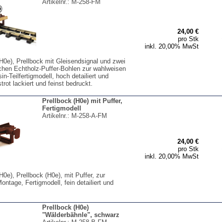
Artikelnr.:
M-258-FM
24,00 €
pro Stk
inkl. 20,00% MwSt
H0e), Prellbock mit Gleisendsignal und zwei
ichen Echtholz-Puffer-Bohlen zur wahlweisen
n-Teilfertigmodell, hoch detailiert und
strot lackiert und feinst bedruckt.
Prellbock (H0e) mit Puffer,
Fertigmodell
Artikelnr.:
M-258-A-FM
24,00 €
pro Stk
inkl. 20,00% MwSt
H0e), Prellbock (H0e), mit Puffer, zur
ntage, Fertigmodell, fein detailiert und
Prellbock (H0e)
"Wälderbähnle", schwarz