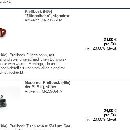
druckt.
Prellbock (H0e)
"Zillertalbahn", signalrot
Artikelnr.:
M-258-Z-FM
24,00 €
pro Stk
inkl. 20,00% MwSt
H0e), Prellbock Zillertalbahn, mit
al und zwei unterschiedlichen Echtholz-
n zur wahlweisen Montage, Resin-
hoch detailiert und vorbildlich signalrot
feinst bedruckt.
Moderner Prellbock (H0e)
der PLB (I), silber
Artikelnr.:
M-259-A-FM
24,00 €
pro Stk
inkl. 20,00% MwSt
H0e), Prellbock Tischlerhäusl/Zell am See,