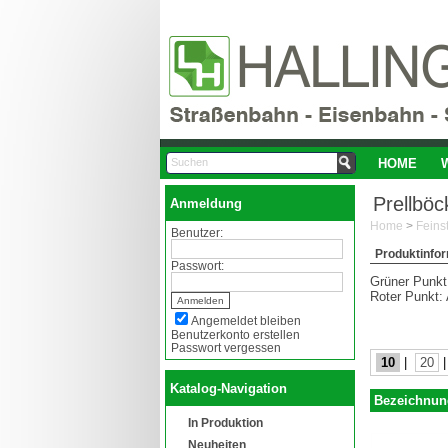
HOME
Prellböc
Anmeldung
Home
>
Benutzer:
Produktinfo
Passwort:
Grüner Punkt:
Roter Punkt: 
Angemeldet bleiben
Benutzerkonto erstellen
Passwort vergessen
10
|
20
Katalog-Navigation
Bezeichnun
In Produktion
Neuheiten