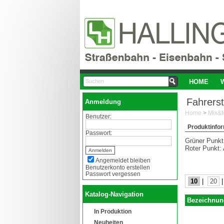
HOME
Fahrers
Anmeldung
Home
>
Mix&M
Benutzer:
Produktinfo
Passwort:
Grüner Punkt:
Roter Punkt: 
Angemeldet bleiben
Benutzerkonto erstellen
Passwort vergessen
10
|
20
Katalog-Navigation
Bezeichnun
In Produktion
Neuheiten