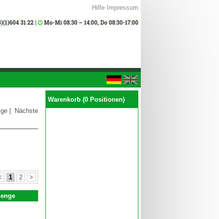
Hilfe
Impressum
Warenkorb (0 Positionen)
ige
|
Nächste
<
1
2
>
enge