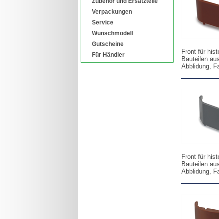
Zubehör und Ersatzteile
Verpackungen
Service
Wunschmodell
Gutscheine
Front für hi
Für Händler
Bauteilen au
Abblidung, F
Front für hi
Bauteilen au
Abblidung, F