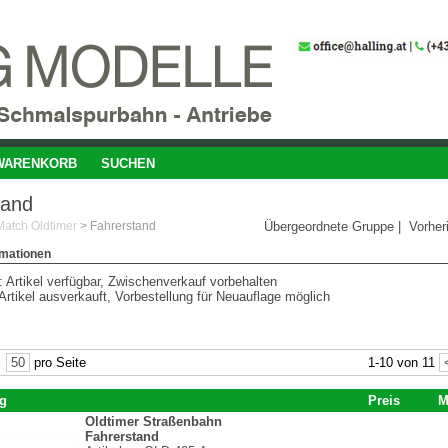
WARENKORB
SUCHEN
tand
atch Oldtimer
>
Fahrerstand
Übergeordnete Gruppe
|
Vorher
rmationen
 Artikel verfügbar, Zwischenverkauf vorbehalten
Artikel ausverkauft, Vorbestellung für Neuauflage möglich
|
50
pro Seite
1-10 von 11
g
Preis
M
Oldtimer Straßenbahn
Fahrerstand