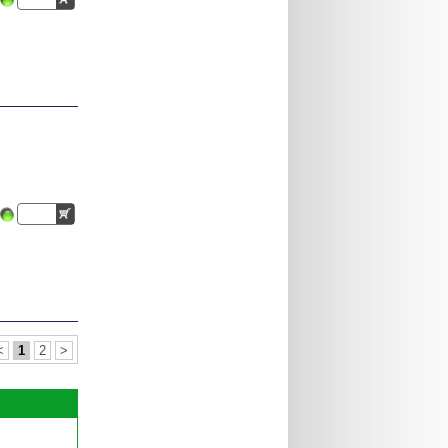
<
1
2
>