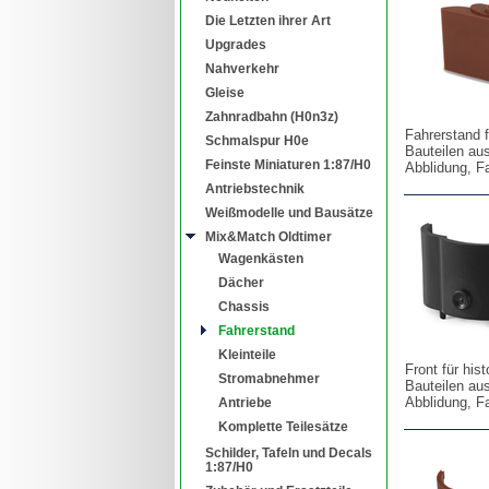
Die Letzten ihrer Art
Upgrades
Nahverkehr
Gleise
Zahnradbahn (H0n3z)
Fahrerstand 
Schmalspur H0e
Bauteilen au
Feinste Miniaturen 1:87/H0
Abblidung, F
Antriebstechnik
Weißmodelle und Bausätze
Mix&Match Oldtimer
Wagenkästen
Dächer
Chassis
Fahrerstand
Kleinteile
Front für hi
Stromabnehmer
Bauteilen au
Abblidung, F
Antriebe
Komplette Teilesätze
Schilder, Tafeln und Decals
1:87/H0