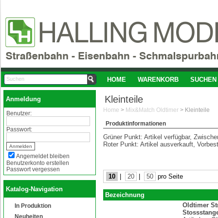
HOME
WARENKORB
SUCHEN
Kleinteile
Anmeldung
Home
>
Mix&Match Oldtimer
>
Kleinteile
Benutzer:
Produktinformationen
Passwort:
Grüner Punkt: Artikel verfügbar, Zwisch
Roter Punkt: Artikel ausverkauft, Vorbes
Angemeldet bleiben
Benutzerkonto erstellen
Passwort vergessen
10
|
20
|
50
pro Seite
Katalog-Navigation
Bezeichnung
Oldtimer S
In Produktion
Stossstang
Neuheiten