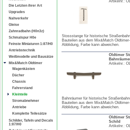
Artikelnr.:
O
Die Letzten ihrer Art
Upgrades
Nahverkehr
Gleise
Zahnradbahn (H0n3z)
Stossstange für historische Straßenbah
Schmalspur H0e
Bauteilen aus dem Mix&Match Oldtimer
Feinste Miniaturen 1:87/H0
Abblidung, Farbe kann abweichen.
Antriebstechnik
Oldtimer S
Weißmodelle und Bausätze
Bahnräume
Mix&Match Oldtimer
Artikelnr.:
O
Wagenkästen
Dächer
Chassis
Fahrerstand
Kleinteile
Bahnräumer für historische Straßenbah
Stromabnehmer
Bauteilen aus dem Mix&Match Oldtimer
Abblidung, Farbe kann abweichen.
Antriebe
Komplette Teilesätze
Oldtimer S
Schilder, Tafeln und Decals
Schild
1:87/H0
Artikelnr.:
O