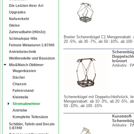
Die Letzten ihrer Art
Upgrades
Nahverkehr
Gleise
Zahnradbahn (H0n3z)
Breiter Scherenbügel C1 Mengenrabatt: 
Schmalspur H0e
20 -5%, ab 30 -7%, ab 50 -10%, ab 100
Feinste Miniaturen 1:87/H0
Antriebstechnik
Scherenbüg
Doppelschle
Weißmodelle und Bausätze
brüniert
Mix&Match Oldtimer
Artikelnr.:
P
Wagenkästen
Dächer
Chassis
Fahrerstand
Scherenbügel mit Doppelschleifstück, br
Kleinteile
Mengenrabatt: ab 10 -3%, ab 20 -5%, ab
Stromabnehmer
50 -10%, ab 100 -15%
Antriebe
Kunststoff-
Komplette Teilesätze
Scherenbüg
Schilder, Tafeln und Decals
Artikelnr.:
P
1:87/H0