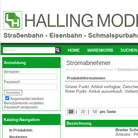
HOME
WARENKORB
SUCHEN
Stromabnehmer
Anmeldung
Home
>
Mix&Match Oldtimer
>
Stromabneh
Benutzer:
Produktinformationen
Passwort:
Grüner Punkt: Artikel verfügbar, Zwisch
Roter Punkt: Artikel ausverkauft, Vorbes
Angemeldet bleiben
Benutzerkonto erstellen
Passwort vergessen
10
|
20
|
50
pro Seite
Katalog-Navigation
Bezeichnung
Breiter Sch
In Produktion
Artikelnr.:
P
Neuheiten