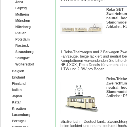
Jena
Leipzig
Reko-SET
Zweirichtu
Mülheim
neutral, ho
München
Standmodel
Artikelnr.:
R
Nürnberg
Plauen
Potsdam
Rostock
Strausberg
1 Reko-Triebwagen und 2 Beiwagen Zwei
Fahrzeuge, beige lackiert und neutral b
Stuttgart
Komplettieren verwendenden Sie bitte di
Woltersdorf
NEU-XXX, Reko-Decals für verschiedene
1 TW und 2 BW pro Bogen.
Belgien
England
Reko-Trieb
Zweirichtun
Finnland
neutral, ho
Italien
Standmodel
Artikelnr.:
R
Japan
Katar
Kroatien
Luxemburg
Portugal
Straßenbahn, Deutschland,, Zweirichtun
beige lackiert und neutral bedruckt,hoch