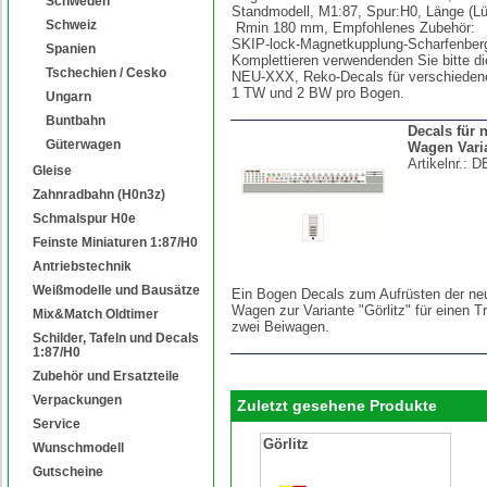
Schweden
Standmodell, M1:87, Spur:H0, Länge (
Schweiz
Rmin 180 mm, Empfohlenes Zubehör:
SKIP-lock-Magnetkupplung-Scharfenbe
Spanien
Komplettieren verwendenden Sie bitte di
Tschechien / Cesko
NEU-XXX, Reko-Decals für verschiedene
1 TW und 2 BW pro Bogen.
Ungarn
Buntbahn
Decals für 
Güterwagen
Wagen Varia
Artikelnr.:
D
Gleise
Zahnradbahn (H0n3z)
Schmalspur H0e
Feinste Miniaturen 1:87/H0
Antriebstechnik
Weißmodelle und Bausätze
Ein Bogen Decals zum Aufrüsten der neu
Wagen zur Variante "Görlitz" für einen 
Mix&Match Oldtimer
zwei Beiwagen.
Schilder, Tafeln und Decals
1:87/H0
Zubehör und Ersatzteile
Verpackungen
Zuletzt gesehene Produkte
Service
Görlitz
Wunschmodell
Gutscheine