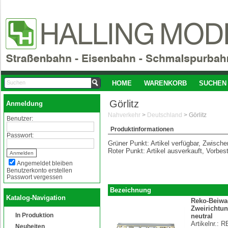
HOME
WARENKORB
SUCHEN
Görlitz
Anmeldung
Nahverkehr
>
Deutschland
>
Görlitz
Benutzer:
Produktinformationen
Passwort:
Grüner Punkt: Artikel verfügbar, Zwisch
Roter Punkt: Artikel ausverkauft, Vorbes
Angemeldet bleiben
Benutzerkonto erstellen
Passwort vergessen
Bezeichnung
Katalog-Navigation
Reko-Beiw
Zweirichtun
In Produktion
neutral
Artikelnr.:
R
Neuheiten