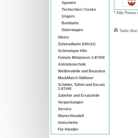
Spanien
Tschechien / Cesko
* Alle Preise
Ungarn
[lnkLevelUp]
Buntbahn
Güterwagen
Seite dru
Gleise
Zahnradbahn (H0n3z)
Schmalspur H0e
Feinste Miniaturen 1:87/H0
Antriebstechnik
Weißmodelle und Bausätze
Mix&Match Oldtimer
Schilder, Tafeln und Decals
1:87/H0
Zubehör und Ersatzteile
Verpackungen
Service
Wunschmodell
Gutscheine
Für Händler