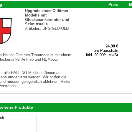
g
Preis
M
Upgrade eines Oldtimer
Modells mit
Glockenankermotor und
Schnittstelle
Artikelnr.:
UPG-GLO-OLD
24,90 €
pro Pauschale
s Halling Oldtimer-Trammodells mit einem
inkl. 20,00% MwSt
lockenanker Antrieb und NEM651-
ht alle HALLING-Modelle können auf
iebe umgerüstet werden. Wir prüfen die
und müssen gelegentlich ablehnen. Vielen
Verständnis.
esehene Produkte
uck