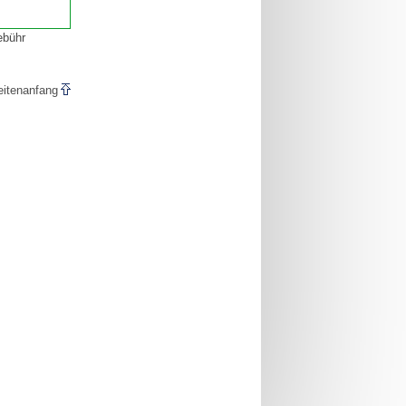
ebühr
eitenanfang