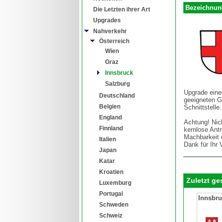
Bezeichnun
Die Letzten ihrer Art
Upgrades
Nahverkehr
Österreich
Wien
Graz
Innsbruck
Salzburg
Upgrade eine
Deutschland
geeigneten G
Belgien
Schnittstelle.
England
Achtung! Nic
Finnland
kernlose Antr
Machbarkeit 
Italien
Dank für Ihr 
Japan
Katar
Kroatien
Zuletzt g
Luxemburg
Portugal
Innsbr
Schweden
Schweiz