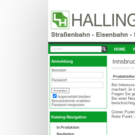
HOME
Innsbru
Anmeldung
Nahverkehr
>
Benutzer:
Produktinfo
Passwort:
Bei Interesse
machen! Je m
Fragen Sie ge
Angemeldet bleiben
Bei einer Ne
Benutzerkonto erstellen
berücksichtig
Passwort vergessen
Grüner Punkt:
Roter Punkt: 
Katalog-Navigation
In Produktion
Neuheiten